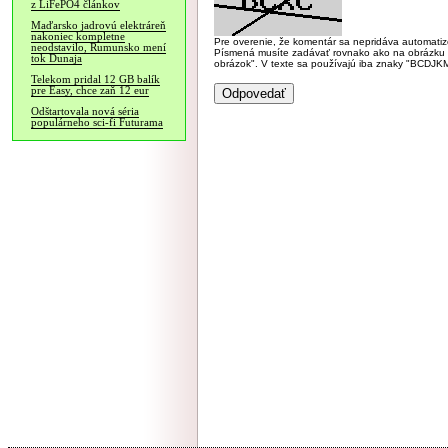
z LiFePO4 článkov
Maďarsko jadrovú elektráreň
nakoniec kompletne
Pre overenie, že komentár sa nepridáva automatizov
neodstavilo, Rumunsko mení
Písmená musíte zadávať rovnako ako na obrázku veľk
tok Dunaja
obrázok". V texte sa používajú iba znaky "BC
Telekom pridal 12 GB balík
pre Easy, chce zaň 12 eur
Odštartovala nová séria
populárneho sci-fi Futurama