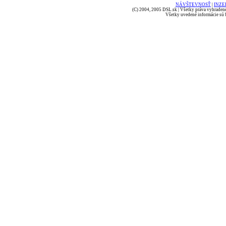
NÁVŠTEVNOSŤ
|
INZE
(C) 2004, 2005 DSL.sk | Všetky práva vyhradené
Všetky uvedené informácie sú b