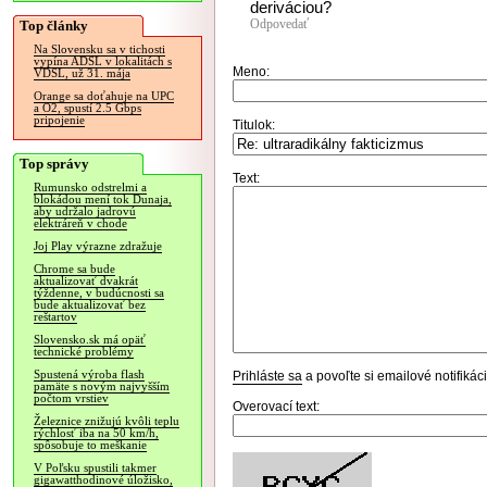
deriváciou?
Odpovedať
Top články
Na Slovensku sa v tichosti
vypína ADSL v lokalitách s
Meno:
VDSL, už 31. mája
Orange sa doťahuje na UPC
a O2, spustí 2.5 Gbps
pripojenie
Titulok:
Top správy
Text:
Rumunsko odstrelmi a
blokádou mení tok Dunaja,
aby udržalo jadrovú
elektráreň v chode
Joj Play výrazne zdražuje
Chrome sa bude
aktualizovať dvakrát
týždenne, v budúcnosti sa
bude aktualizovať bez
reštartov
Slovensko.sk má opäť
technické problémy
Spustená výroba flash
Prihláste sa
a povoľte si emailové notifiká
pamäte s novým najvyšším
počtom vrstiev
Overovací text:
Železnice znižujú kvôli teplu
rýchlosť iba na 50 km/h,
spôsobuje to meškanie
V Poľsku spustili takmer
gigawatthodinové úložisko,