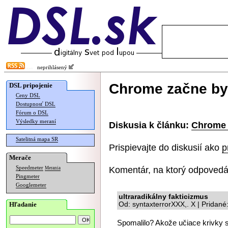
neprihlásený
Chrome začne by
DSL pripojenie
Ceny DSL
Dostupnosť DSL
Fórum o DSL
Výsledky meraní
Diskusia k článku:
Chrome 
Satelitná mapa SR
Prispievajte do diskusií ako
p
Merače
Komentár, na ktorý odpovedá
Speedmeter
Merania
Pingmeter
Googlemeter
ultraradikálny fakticizmus
Hľadanie
Od: syntaxterrorXXX,. X | Pridan
Spomalilo? Akože učiace krivky 