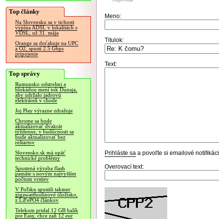
Odpovedať
Top články
Meno:
Na Slovensku sa v tichosti
vypína ADSL v lokalitách s
VDSL, už 31. mája
Titulok:
Orange sa doťahuje na UPC
a O2, spustí 2.5 Gbps
pripojenie
Text:
Top správy
Rumunsko odstrelmi a
blokádou mení tok Dunaja,
aby udržalo jadrovú
elektráreň v chode
Joj Play výrazne zdražuje
Chrome sa bude
aktualizovať dvakrát
týždenne, v budúcnosti sa
bude aktualizovať bez
reštartov
Prihláste sa
a povoľte si emailové notifiká
Slovensko.sk má opäť
technické problémy
Overovací text:
Spustená výroba flash
pamäte s novým najvyšším
počtom vrstiev
V Poľsku spustili takmer
gigawatthodinové úložisko,
z LiFePO4 článkov
Telekom pridal 12 GB balík
pre Easy, chce zaň 12 eur