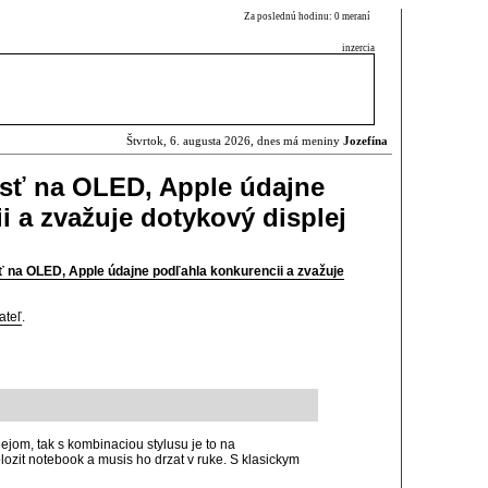
Za poslednú hodinu: 0 meraní
inzercia
Štvrtok, 6. augusta 2026, dnes má meniny
Jozefína
sť na OLED, Apple údajne
i a zvažuje dotykový displej
 na OLED, Apple údajne podľahla konkurencii a zvažuje
ateľ
.
jom, tak s kombinaciou stylusu je to na
ozit notebook a musis ho drzat v ruke. S klasickym