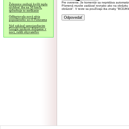
Pre overenie, že komentár sa nepridáva automatizov
Železnice znižujú kvôli teplu
Písmená musíte zadávať rovnako ako na obrázku veľk
rýchlosť iba na 50 km/h,
obrázok". V texte sa používajú iba znaky "BC
spôsobuje to meškanie
Odštartovala nová séria
populárneho sci-fi Futurama
Súd zakázal samojazdiacim
Google taxíkom dobíjanie v
noci, rušili obyvateľov
NÁVŠTEVNOSŤ
|
INZE