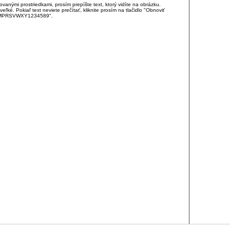
anými prostriedkami, prosím prepíšte text, ktorý vidíte na obrázku.
é. Pokiaľ text neviete prečítať, kliknite prosím na tlačidlo "Obnoviť
DJKMPRSVWXY1234589".
RCIA