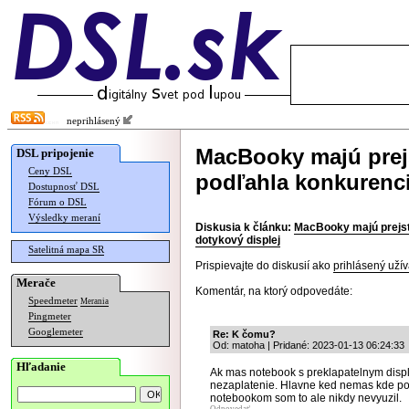
neprihlásený
MacBooky majú prej
DSL pripojenie
Ceny DSL
podľahla konkurenci
Dostupnosť DSL
Fórum o DSL
Výsledky meraní
Diskusia k článku:
MacBooky majú prejsť
dotykový displej
Satelitná mapa SR
Prispievajte do diskusií ako
prihlásený užív
Merače
Komentár, na ktorý odpovedáte:
Speedmeter
Merania
Pingmeter
Googlemeter
Re: K čomu?
Od: matoha | Pridané: 2023-01-13 06:24:33
Hľadanie
Ak mas notebook s preklapatelnym disple
nezaplatenie. Hlavne ked nemas kde pol
notebookom som to ale nikdy nevyuzil.