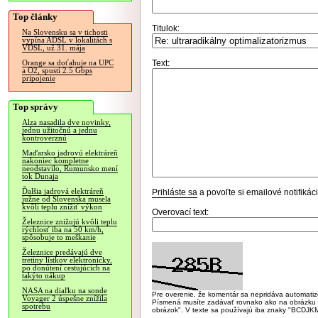
Top články
Titulok:
Na Slovensku sa v tichosti
vypína ADSL v lokalitách s
VDSL, už 31. mája
Text:
Orange sa doťahuje na UPC
a O2, spustí 2.5 Gbps
pripojenie
Top správy
Alza nasadila dve novinky,
jednu užitočnú a jednu
kontroverznú
Maďarsko jadrovú elektráreň
nakoniec kompletne
neodstavilo, Rumunsko mení
tok Dunaja
Ďalšia jadrová elektráreň
Prihláste sa
a povoľte si emailové notifiká
južne od Slovenska musela
kvôli teplu znížiť výkon
Overovací text:
Železnice znižujú kvôli teplu
rýchlosť iba na 50 km/h,
spôsobuje to meškanie
Železnice predávajú dve
tretiny lístkov elektronicky,
po donútení cestujúcich na
takýto nákup
NASA na diaľku na sonde
Pre overenie, že komentár sa nepridáva automatizov
Voyager 2 úspešne znížila
Písmená musíte zadávať rovnako ako na obrázku veľk
spotrebu
obrázok". V texte sa používajú iba znaky "BC