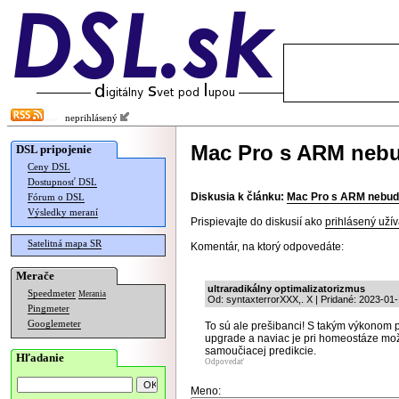
neprihlásený
Mac Pro s ARM neb
DSL pripojenie
Ceny DSL
Dostupnosť DSL
Diskusia k článku:
Mac Pro s ARM nebud
Fórum o DSL
Výsledky meraní
Prispievajte do diskusií ako
prihlásený užív
Satelitná mapa SR
Komentár, na ktorý odpovedáte:
Merače
ultraradikálny optimalizatorizmus
Speedmeter
Merania
Od: syntaxterrorXXX,. X | Pridané: 2023-01-
Pingmeter
Googlemeter
To sú ale prešibanci! S takým výkonom
upgrade a naviac je pri homeostáze mož
samoučiacej predikcie.
Hľadanie
Odpovedať
Meno: