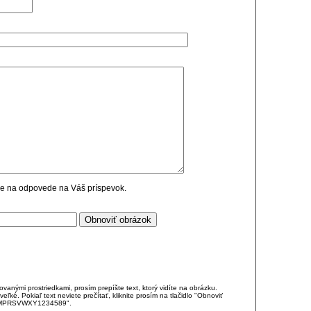
cie na odpovede na Váš príspevok.
anými prostriedkami, prosím prepíšte text, ktorý vidíte na obrázku.
é. Pokiaľ text neviete prečítať, kliknite prosím na tlačidlo "Obnoviť
DJKMPRSVWXY1234589".