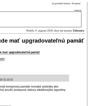
Za poslednú hodinu: 40 meraní
inzercia
Nedeľa, 9. augusta 2026, dnes má meniny
Ľubomíra
ude mať upgradovateľnú pamäť
e mať upgradovateľnú pamäť
ateľ
.
10 11:13:21
 podá kompresia pamäte rovnaké výsledky ako
né použiť priekazne rádovo efektívnejšie algoritmy