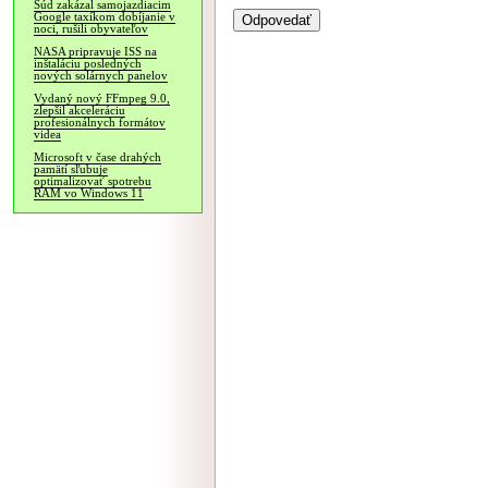
Súd zakázal samojazdiacim
Google taxíkom dobíjanie v
noci, rušili obyvateľov
NASA pripravuje ISS na
inštaláciu posledných
nových solárnych panelov
Vydaný nový FFmpeg 9.0,
zlepšil akceleráciu
profesionálnych formátov
videa
Microsoft v čase drahých
pamätí sľubuje
optimalizovať spotrebu
RAM vo Windows 11