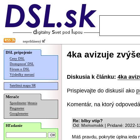
neprihlásený
4ka avizuje zvýše
DSL pripojenie
Ceny DSL
Dostupnosť DSL
Fórum o DSL
Výsledky meraní
Diskusia k článku:
4ka aviz
Satelitná mapa SR
Prispievajte do diskusií ako
p
Merače
Komentár, na ktorý odpovedá
Speedmeter
Merania
Pingmeter
Googlemeter
Re: blby vtip?
Hľadanie
Od: Mxmxmxkk | Pridané: 2022-1
Máš pravdu, pokrytie úplna ieda n