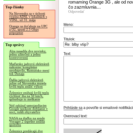
romaming Orange 3G , ale od no
čo zazmluvnia…
Top články
Odpovedať
Na Slovensku sa v tichosti
vypína ADSL v lokalitách s
VDSL, už 31. mája
Meno:
Orange sa doťahuje na UPC
a O2, spustí 2.5 Gbps
pripojenie
Titulok:
Top správy
Alza nasadila dve novinky,
Text:
jednu užitočnú a jednu
kontroverznú
Maďarsko jadrovú elektráreň
nakoniec kompletne
neodstavilo, Rumunsko mení
tok Dunaja
Ďalšia jadrová elektráreň
južne od Slovenska musela
kvôli teplu znížiť výkon
Železnice znižujú kvôli teplu
rýchlosť iba na 50 km/h,
spôsobuje to meškanie
Súd zakázal samojazdiacim
Prihláste sa
a povoľte si emailové notifiká
Google taxíkom dobíjanie v
noci, rušili obyvateľov
Overovací text:
NASA na diaľku na sonde
Voyager 2 úspešne znížila
spotrebu
Železnice predávajú dve