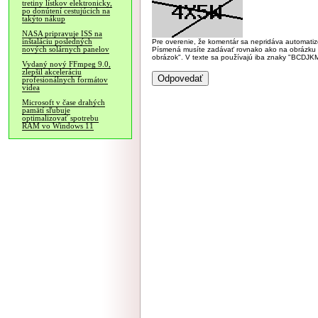
tretiny lístkov elektronicky,
po donútení cestujúcich na
takýto nákup
NASA pripravuje ISS na
inštaláciu posledných
Pre overenie, že komentár sa nepridáva automatizov
nových solárnych panelov
Písmená musíte zadávať rovnako ako na obrázku veľk
obrázok". V texte sa používajú iba znaky "BC
Vydaný nový FFmpeg 9.0,
zlepšil akceleráciu
profesionálnych formátov
videa
Microsoft v čase drahých
pamätí sľubuje
optimalizovať spotrebu
RAM vo Windows 11