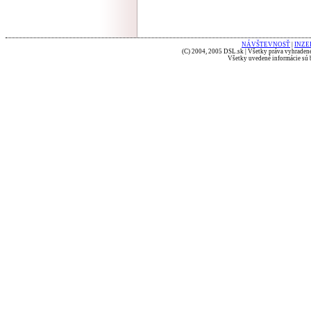
NÁVŠTEVNOSŤ
|
INZE
(C) 2004, 2005 DSL.sk | Všetky práva vyhradené
Všetky uvedené informácie sú b