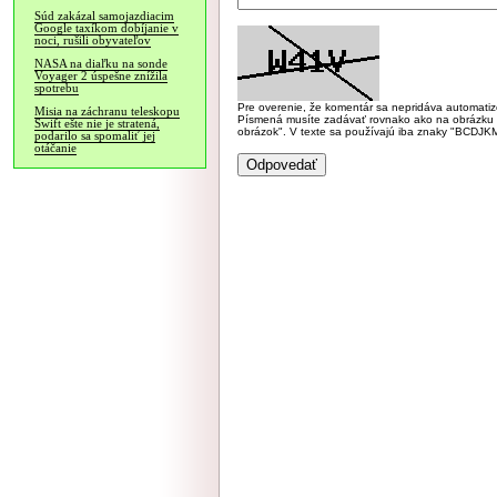
Súd zakázal samojazdiacim
Google taxíkom dobíjanie v
noci, rušili obyvateľov
NASA na diaľku na sonde
Voyager 2 úspešne znížila
spotrebu
Pre overenie, že komentár sa nepridáva automatizov
Misia na záchranu teleskopu
Písmená musíte zadávať rovnako ako na obrázku veľk
Swift ešte nie je stratená,
obrázok". V texte sa používajú iba znaky "BC
podarilo sa spomaliť jej
otáčanie