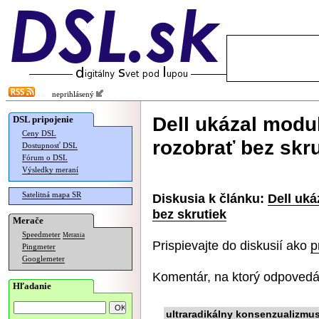
neprihlásený
Dell ukázal modu
DSL pripojenie
Ceny DSL
rozobrať bez skru
Dostupnosť DSL
Fórum o DSL
Výsledky meraní
Satelitná mapa SR
Diskusia k článku:
Dell uká
bez skrutiek
Merače
Speedmeter
Merania
Prispievajte do diskusií ako
p
Pingmeter
Googlemeter
Komentár, na ktorý odpovedá
Hľadanie
ultraradikálny konsenzualizmu