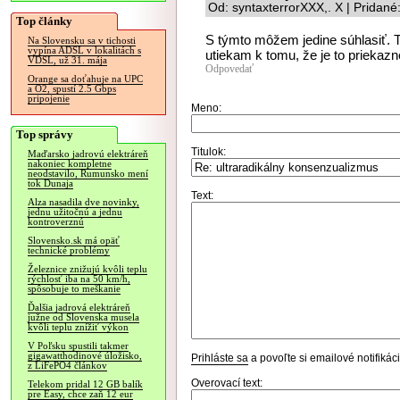
Od: syntaxterrorXXX,. X | Pridan
Top články
S týmto môžem jedine súhlasiť. T
Na Slovensku sa v tichosti
vypína ADSL v lokalitách s
utiekam k tomu, že je to priekaz
VDSL, už 31. mája
Odpovedať
Orange sa doťahuje na UPC
a O2, spustí 2.5 Gbps
pripojenie
Meno:
Top správy
Titulok:
Maďarsko jadrovú elektráreň
nakoniec kompletne
neodstavilo, Rumunsko mení
tok Dunaja
Text:
Alza nasadila dve novinky,
jednu užitočnú a jednu
kontroverznú
Slovensko.sk má opäť
technické problémy
Železnice znižujú kvôli teplu
rýchlosť iba na 50 km/h,
spôsobuje to meškanie
Ďalšia jadrová elektráreň
južne od Slovenska musela
kvôli teplu znížiť výkon
V Poľsku spustili takmer
gigawatthodinové úložisko,
Prihláste sa
a povoľte si emailové notifiká
z LiFePO4 článkov
Overovací text:
Telekom pridal 12 GB balík
pre Easy, chce zaň 12 eur