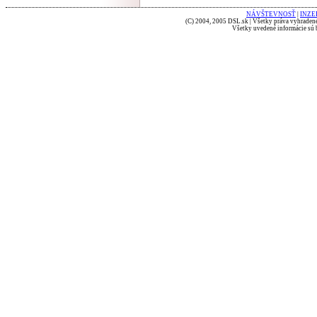
NÁVŠTEVNOSŤ
|
INZE
(C) 2004, 2005 DSL.sk | Všetky práva vyhradené
Všetky uvedené informácie sú b