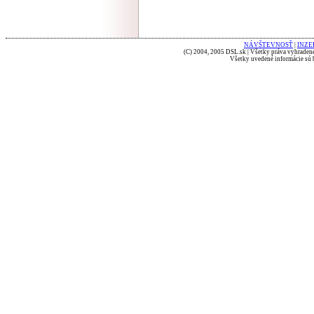
NÁVŠTEVNOSŤ
|
INZE
(C) 2004, 2005 DSL.sk | Všetky práva vyhradené
Všetky uvedené informácie sú b