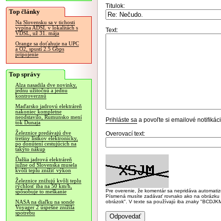
Titulok:
Top články
Na Slovensku sa v tichosti
vypína ADSL v lokalitách s
Text:
VDSL, už 31. mája
Orange sa doťahuje na UPC
a O2, spustí 2.5 Gbps
pripojenie
Top správy
Alza nasadila dve novinky,
jednu užitočnú a jednu
kontroverznú
Maďarsko jadrovú elektráreň
nakoniec kompletne
neodstavilo, Rumunsko mení
Prihláste sa
a povoľte si emailové notifiká
tok Dunaja
Železnice predávajú dve
Overovací text:
tretiny lístkov elektronicky,
po donútení cestujúcich na
takýto nákup
Ďalšia jadrová elektráreň
južne od Slovenska musela
kvôli teplu znížiť výkon
Železnice znižujú kvôli teplu
rýchlosť iba na 50 km/h,
Pre overenie, že komentár sa nepridáva automatizov
spôsobuje to meškanie
Písmená musíte zadávať rovnako ako na obrázku veľk
obrázok". V texte sa používajú iba znaky "BC
NASA na diaľku na sonde
Voyager 2 úspešne znížila
spotrebu