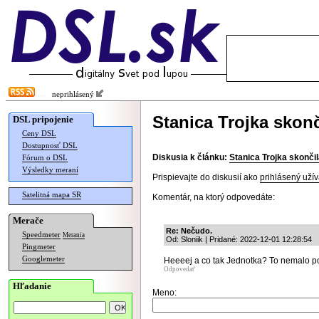
neprihlásený
Stanica Trojka skonč
DSL pripojenie
Ceny DSL
Dostupnosť DSL
Diskusia k článku:
Stanica Trojka skonči
Fórum o DSL
Výsledky meraní
Prispievajte do diskusií ako
prihlásený užív
Satelitná mapa SR
Komentár, na ktorý odpovedáte:
Merače
Re: Nečudo.
Speedmeter
Merania
Od: Sloniik | Pridané: 2022-12-01 12:28:54
Pingmeter
Googlemeter
Heeeej a co tak Jednotka? To nemalo p
Odpovedať
Hľadanie
Meno: