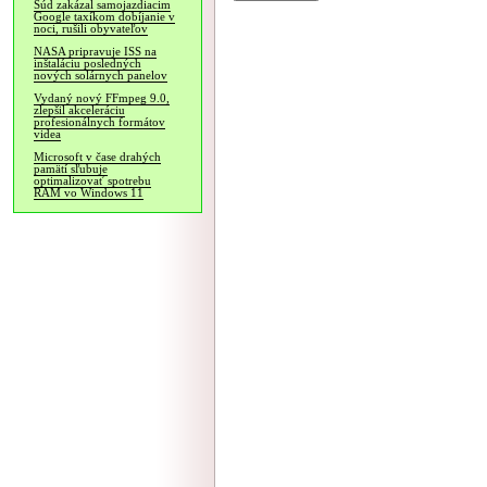
Súd zakázal samojazdiacim
Google taxíkom dobíjanie v
noci, rušili obyvateľov
NASA pripravuje ISS na
inštaláciu posledných
nových solárnych panelov
Vydaný nový FFmpeg 9.0,
zlepšil akceleráciu
profesionálnych formátov
videa
Microsoft v čase drahých
pamätí sľubuje
optimalizovať spotrebu
RAM vo Windows 11