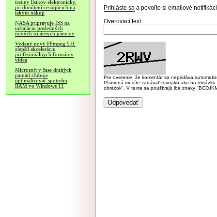
tretiny lístkov elektronicky,
Prihláste sa
a povoľte si emailové notifiká
po donútení cestujúcich na
takýto nákup
Overovací text:
NASA pripravuje ISS na
inštaláciu posledných
nových solárnych panelov
Vydaný nový FFmpeg 9.0,
zlepšil akceleráciu
profesionálnych formátov
videa
Microsoft v čase drahých
pamätí sľubuje
Pre overenie, že komentár sa nepridáva automatizov
optimalizovať spotrebu
Písmená musíte zadávať rovnako ako na obrázku veľk
RAM vo Windows 11
obrázok". V texte sa používajú iba znaky "BC