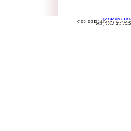
NÁVŠTEVNOSŤ
|
INZE
(C) 2004, 2005 DSL.sk | Všetky práva vyhradené
Všetky uvedené informácie sú b