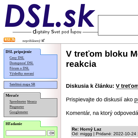
neprihlásený
V treťom bloku M
DSL pripojenie
Ceny DSL
reakcia
Dostupnosť DSL
Fórum o DSL
Výsledky meraní
Satelitná mapa SR
Diskusia k článku:
V treťom
Merače
Prispievajte do diskusií ako
p
Speedmeter
Merania
Pingmeter
Komentár, na ktorý odpovedá
Googlemeter
Hľadanie
Re: Horný Laz
Od: miggg | Pridané: 2022-10-24