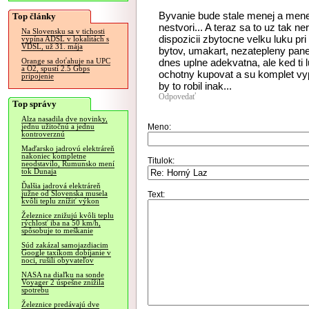
Byvanie bude stale menej a menej
Top články
nestvori... A teraz sa to uz tak n
Na Slovensku sa v tichosti
dispozicii zbytocne velku luku pri
vypína ADSL v lokalitách s
VDSL, už 31. mája
bytov, umakart, nezatepleny panel,
dnes uplne adekvatna, ale ked ti l
Orange sa doťahuje na UPC
a O2, spustí 2.5 Gbps
ochotny kupovat a su komplet vy
pripojenie
by to robil inak...
Odpovedať
Top správy
Alza nasadila dve novinky,
Meno:
jednu užitočnú a jednu
kontroverznú
Maďarsko jadrovú elektráreň
nakoniec kompletne
Titulok:
neodstavilo, Rumunsko mení
tok Dunaja
Ďalšia jadrová elektráreň
južne od Slovenska musela
Text:
kvôli teplu znížiť výkon
Železnice znižujú kvôli teplu
rýchlosť iba na 50 km/h,
spôsobuje to meškanie
Súd zakázal samojazdiacim
Google taxíkom dobíjanie v
noci, rušili obyvateľov
NASA na diaľku na sonde
Voyager 2 úspešne znížila
spotrebu
Železnice predávajú dve