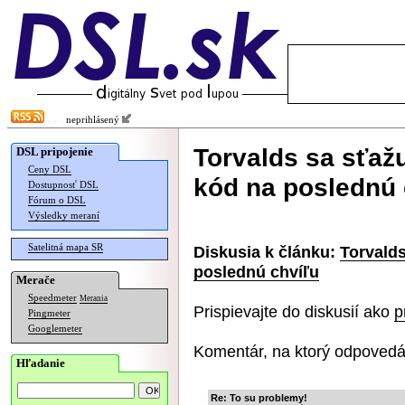
neprihlásený
Torvalds sa sťažu
DSL pripojenie
Ceny DSL
kód na poslednú 
Dostupnosť DSL
Fórum o DSL
Výsledky meraní
Satelitná mapa SR
Diskusia k článku:
Torvalds
poslednú chvíľu
Merače
Speedmeter
Merania
Prispievajte do diskusií ako
p
Pingmeter
Googlemeter
Komentár, na ktorý odpovedá
Hľadanie
Re: To su problemy!