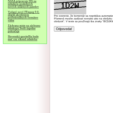
NASA pripravuje ISS na
inštaláciu posledných
nových solárnych panelov
Vydaný nový FFmpeg 9.0,
zlepšil akceleráciu
Pre overenie, že komentár sa nepridáva automatizov
profesionálnych formátov
Písmená musíte zadávať rovnako ako na obrázku veľk
videa
obrázok". V texte sa používajú iba znaky "BC
Záchrana misie na záchranu
teleskopu Swift úspešne
pokračuje
Slovenská sporiteľňa bude
mať cez víkend odstávku