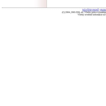
NÁVŠTEVNOSŤ
|
INZE
(C) 2004, 2005 DSL.sk | Všetky práva vyhradené
Všetky uvedené informácie sú b