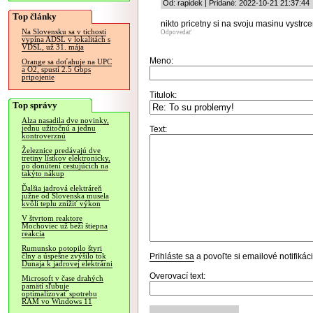
Od: rapidek | Pridané: 2022-10-21 21:37:44
Top články
nikto pricetny si na svoju masinu vystrc
Na Slovensku sa v tichosti
Odpovedať
vypína ADSL v lokalitách s
VDSL, už 31. mája
Meno:
Orange sa doťahuje na UPC
a O2, spustí 2.5 Gbps
pripojenie
Titulok:
Top správy
Alza nasadila dve novinky,
jednu užitočnú a jednu
Text:
kontroverznú
Železnice predávajú dve
tretiny lístkov elektronicky,
po donútení cestujúcich na
takýto nákup
Ďalšia jadrová elektráreň
južne od Slovenska musela
kvôli teplu znížiť výkon
V štvrtom reaktore
Mochoviec už beží štiepna
reakcia
Rumunsko potopilo štyri
Prihláste sa
a povoľte si emailové notifiká
člny a úspešne zvýšilo tok
Dunaja k jadrovej elektrárni
Overovací text:
Microsoft v čase drahých
pamätí sľubuje
optimalizovať spotrebu
RAM vo Windows 11