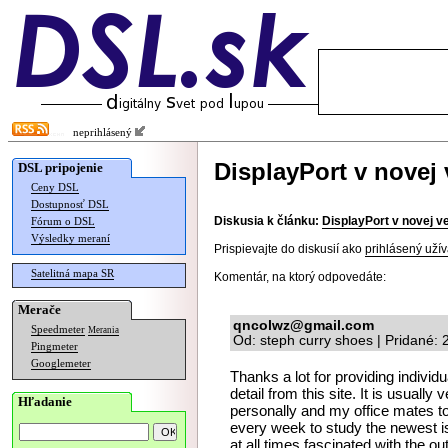
neprihlásený
DisplayPort v novej v
DSL pripojenie
Ceny DSL
Dostupnosť DSL
Diskusia k článku:
DisplayPort v novej ve
Fórum o DSL
Výsledky meraní
Prispievajte do diskusií ako
prihlásený užív
Satelitná mapa SR
Komentár, na ktorý odpovedáte:
Merače
qncolwz@gmail.com
Speedmeter
Merania
Od: steph curry shoes | Pridané:
Pingmeter
Googlemeter
Thanks a lot for providing individu
detail from this site. It is usuall
Hľadanie
personally and my office mates to 
every week to study the newest is
at all times fascinated with the o