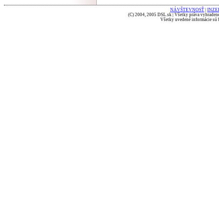
NÁVŠTEVNOSŤ
|
INZE
(C) 2004, 2005 DSL.sk | Všetky práva vyhradené
Všetky uvedené informácie sú b