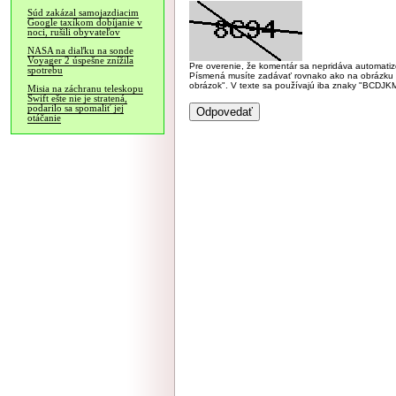
Súd zakázal samojazdiacim
Google taxíkom dobíjanie v
noci, rušili obyvateľov
NASA na diaľku na sonde
Voyager 2 úspešne znížila
Pre overenie, že komentár sa nepridáva automatizov
spotrebu
Písmená musíte zadávať rovnako ako na obrázku veľk
obrázok". V texte sa používajú iba znaky "BC
Misia na záchranu teleskopu
Swift ešte nie je stratená,
podarilo sa spomaliť jej
otáčanie