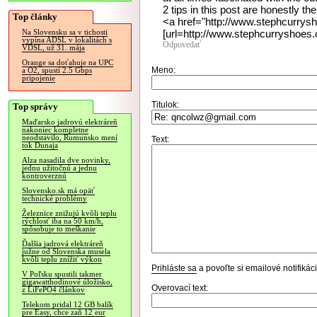
2 tips in this post are honestly the
Top články
<a href="http://www.stephcurrys
[url=http://www.stephcurryshoes.
Na Slovensku sa v tichosti
vypína ADSL v lokalitách s
Odpovedať
VDSL, už 31. mája
Orange sa doťahuje na UPC
Meno:
a O2, spustí 2.5 Gbps
pripojenie
Titulok:
Top správy
Maďarsko jadrovú elektráreň
nakoniec kompletne
neodstavilo, Rumunsko mení
Text:
tok Dunaja
Alza nasadila dve novinky,
jednu užitočnú a jednu
kontroverznú
Slovensko.sk má opäť
technické problémy
Železnice znižujú kvôli teplu
rýchlosť iba na 50 km/h,
spôsobuje to meškanie
Ďalšia jadrová elektráreň
južne od Slovenska musela
kvôli teplu znížiť výkon
Prihláste sa
a povoľte si emailové notifiká
V Poľsku spustili takmer
gigawatthodinové úložisko,
Overovací text:
z LiFePO4 článkov
Telekom pridal 12 GB balík
pre Easy, chce zaň 12 eur