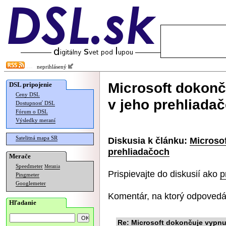
neprihlásený
Microsoft dokonč
DSL pripojenie
Ceny DSL
v jeho prehliada
Dostupnosť DSL
Fórum o DSL
Výsledky meraní
Satelitná mapa SR
Diskusia k článku:
Microsof
prehliadačoch
Merače
Speedmeter
Merania
Prispievajte do diskusií ako
p
Pingmeter
Googlemeter
Komentár, na ktorý odpovedá
Hľadanie
Re: Microsoft dokončuje vypnut