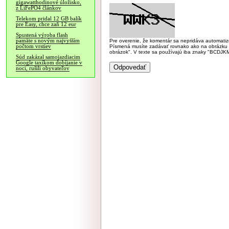
gigawatthodinové úložisko,
z LiFePO4 článkov
Telekom pridal 12 GB balík
pre Easy, chce zaň 12 eur
Spustená výroba flash
pamäte s novým najvyšším
Pre overenie, že komentár sa nepridáva automatizov
počtom vrstiev
Písmená musíte zadávať rovnako ako na obrázku veľk
obrázok". V texte sa používajú iba znaky "BC
Súd zakázal samojazdiacim
Google taxíkom dobíjanie v
noci, rušili obyvateľov