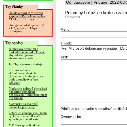
Od: Jaaasom | Pridané: 2022-08-
Top články
Potom by bol už len krok na zaká
Na Slovensku sa v tichosti
vypína ADSL v lokalitách s
Odpovedať
VDSL, už 31. mája
Orange sa doťahuje na UPC
a O2, spustí 2.5 Gbps
Meno:
pripojenie
Top správy
Titulok:
Rumunsko odstrelmi a
blokádou mení tok Dunaja,
aby udržalo jadrovú
Text:
elektráreň v chode
Joj Play výrazne zdražuje
Chrome sa bude
aktualizovať dvakrát
týždenne, v budúcnosti sa
bude aktualizovať bez
reštartov
Maďarsko jadrovú elektráreň
nakoniec kompletne
neodstavilo, Rumunsko mení
tok Dunaja
Slovensko.sk má opäť
technické problémy
Prihláste sa
a povoľte si emailové notifiká
Železnice znižujú kvôli teplu
rýchlosť iba na 50 km/h,
Overovací text:
spôsobuje to meškanie
V Poľsku spustili takmer