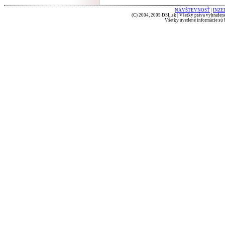
NÁVŠTEVNOSŤ
|
INZE
(C) 2004, 2005 DSL.sk | Všetky práva vyhradené
Všetky uvedené informácie sú b