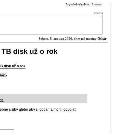
Za poslednú hodinu: 13 meraní
inzercia
Sobota, 8. augusta 2026, dnes má meniny
Oskár
 TB disk už o rok
B disk už o rok
ateľ
.
:21
olebné sľuby alebo aby si občania mohli odvolať