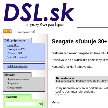
neprihlásený
Seagate sľubuje 30+
DSL pripojenie
Ceny DSL
Dostupnosť DSL
Diskusia k článku:
Seagate sľubuje 30+ T
Fórum o DSL
Výsledky meraní
Prispievajte do diskusií ako
prihlásený užív
Satelitná mapa SR
Komentár, na ktorý odpovedáte:
Merače
Re: nikto nevie
Speedmeter
Merania
Od: provokater | Pridané: 2022-07-25 20:29
Pingmeter
Googlemeter
To by neprešlo, aby sa tu dodržiavali v
svojho poslanca referendom...
Odpovedať
Hľadanie
Meno: