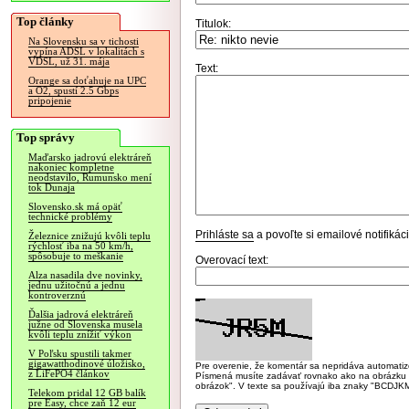
Top články
Titulok:
Na Slovensku sa v tichosti
vypína ADSL v lokalitách s
VDSL, už 31. mája
Text:
Orange sa doťahuje na UPC
a O2, spustí 2.5 Gbps
pripojenie
Top správy
Maďarsko jadrovú elektráreň
nakoniec kompletne
neodstavilo, Rumunsko mení
tok Dunaja
Slovensko.sk má opäť
technické problémy
Prihláste sa
a povoľte si emailové notifiká
Železnice znižujú kvôli teplu
rýchlosť iba na 50 km/h,
spôsobuje to meškanie
Overovací text:
Alza nasadila dve novinky,
jednu užitočnú a jednu
kontroverznú
Ďalšia jadrová elektráreň
južne od Slovenska musela
kvôli teplu znížiť výkon
V Poľsku spustili takmer
gigawatthodinové úložisko,
Pre overenie, že komentár sa nepridáva automatizov
z LiFePO4 článkov
Písmená musíte zadávať rovnako ako na obrázku veľk
obrázok". V texte sa používajú iba znaky "BC
Telekom pridal 12 GB balík
pre Easy, chce zaň 12 eur