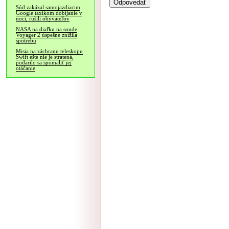
Súd zakázal samojazdiacim
Google taxíkom dobíjanie v
noci, rušili obyvateľov
NASA na diaľku na sonde
Voyager 2 úspešne znížila
spotrebu
Misia na záchranu teleskopu
Swift ešte nie je stratená,
podarilo sa spomaliť jej
otáčanie