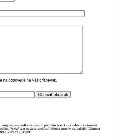
cie na odpovede na Váš príspevok.
anými prostriedkami, prosím prepíšte text, ktorý vidíte na obrázku.
é. Pokiaľ text neviete prečítať, kliknite prosím na tlačidlo "Obnoviť
DJKMPRSVWXY1234589".