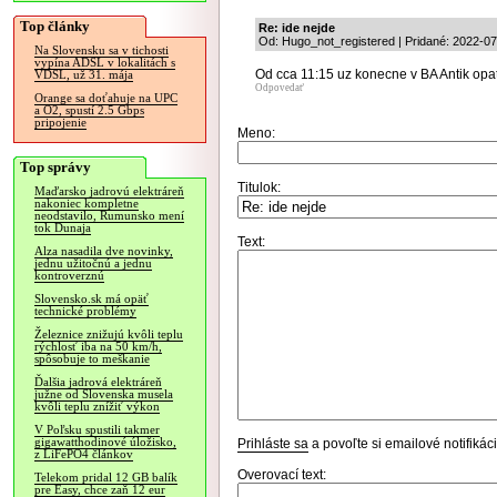
Top články
Re: ide nejde
Od: Hugo_not_registered | Pridané: 2022-07
Na Slovensku sa v tichosti
vypína ADSL v lokalitách s
Od cca 11:15 uz konecne v BA Antik opat
VDSL, už 31. mája
Odpovedať
Orange sa doťahuje na UPC
a O2, spustí 2.5 Gbps
pripojenie
Meno:
Top správy
Titulok:
Maďarsko jadrovú elektráreň
nakoniec kompletne
neodstavilo, Rumunsko mení
tok Dunaja
Text:
Alza nasadila dve novinky,
jednu užitočnú a jednu
kontroverznú
Slovensko.sk má opäť
technické problémy
Železnice znižujú kvôli teplu
rýchlosť iba na 50 km/h,
spôsobuje to meškanie
Ďalšia jadrová elektráreň
južne od Slovenska musela
kvôli teplu znížiť výkon
V Poľsku spustili takmer
gigawatthodinové úložisko,
Prihláste sa
a povoľte si emailové notifiká
z LiFePO4 článkov
Overovací text:
Telekom pridal 12 GB balík
pre Easy, chce zaň 12 eur