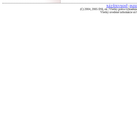
NÁVŠTEVNOSŤ
|
INZE
(C) 2004, 2005 DSL.sk | Všetky práva vyhradené
Všetky uvedené informácie sú b