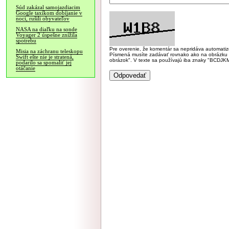
Súd zakázal samojazdiacim
Google taxíkom dobíjanie v
noci, rušili obyvateľov
NASA na diaľku na sonde
Voyager 2 úspešne znížila
spotrebu
Pre overenie, že komentár sa nepridáva automatizov
Misia na záchranu teleskopu
Písmená musíte zadávať rovnako ako na obrázku veľk
Swift ešte nie je stratená,
obrázok". V texte sa používajú iba znaky "BC
podarilo sa spomaliť jej
otáčanie