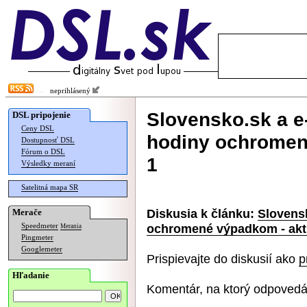
neprihlásený
Slovensko.sk a e
DSL pripojenie
Ceny DSL
hodiny ochromené
Dostupnosť DSL
Fórum o DSL
1
Výsledky meraní
Satelitná mapa SR
Diskusia k článku:
Slovens
Merače
ochromené výpadkom - aktu
Speedmeter
Merania
Pingmeter
Googlemeter
Prispievajte do diskusií ako
p
Hľadanie
Komentár, na ktorý odpovedá