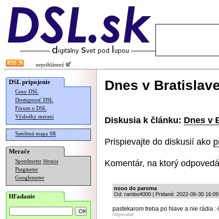
neprihlásený
Dnes v Bratislav
DSL pripojenie
Ceny DSL
Dostupnosť DSL
Fórum o DSL
Výsledky meraní
Diskusia k článku:
Dnes v B
Satelitná mapa SR
Prispievajte do diskusií ako
p
Merače
Komentár, na ktorý odpovedá
Speedmeter
Merania
Pingmeter
Googlemeter
nooo do paroma
Od: rambo4000 | Pridané: 2022-06-30 16:09
Hľadanie
pastekarom treba po hlave a nie rádia :
Odpovedať