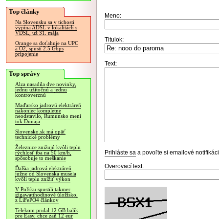
Top články
Meno:
Na Slovensku sa v tichosti
vypína ADSL v lokalitách s
VDSL, už 31. mája
Titulok:
Orange sa doťahuje na UPC
a O2, spustí 2.5 Gbps
pripojenie
Text:
Top správy
Alza nasadila dve novinky,
jednu užitočnú a jednu
kontroverznú
Maďarsko jadrovú elektráreň
nakoniec kompletne
neodstavilo, Rumunsko mení
tok Dunaja
Slovensko.sk má opäť
technické problémy
Železnice znižujú kvôli teplu
Prihláste sa
a povoľte si emailové notifiká
rýchlosť iba na 50 km/h,
spôsobuje to meškanie
Overovací text:
Ďalšia jadrová elektráreň
južne od Slovenska musela
kvôli teplu znížiť výkon
V Poľsku spustili takmer
gigawatthodinové úložisko,
z LiFePO4 článkov
Telekom pridal 12 GB balík
pre Easy, chce zaň 12 eur