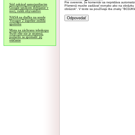
Pre overenie, že komentár sa nepridáva automatizov
Súd zakázal samojazdiacim
Písmená musíte zadávať rovnako ako na obrázku veľk
Google taxíkom dobíjanie v
obrázok". V texte sa používajú iba znaky "BC
noci, rušili obyvateľov
NASA na diaľku na sonde
Voyager 2 úspešne znížila
spotrebu
Misia na záchranu teleskopu
Swift ešte nie je stratená,
podarilo sa spomaliť jej
otáčanie