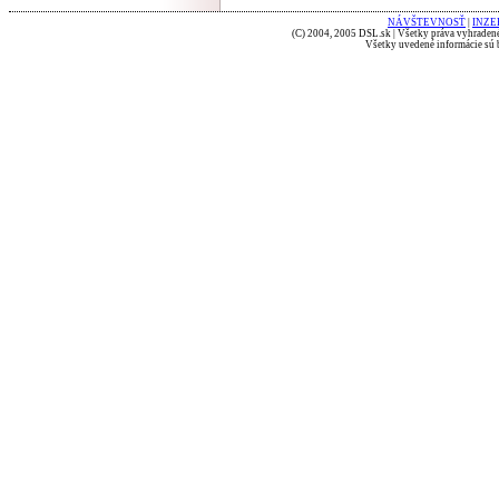
NÁVŠTEVNOSŤ
|
INZE
(C) 2004, 2005 DSL.sk | Všetky práva vyhradené
Všetky uvedené informácie sú b