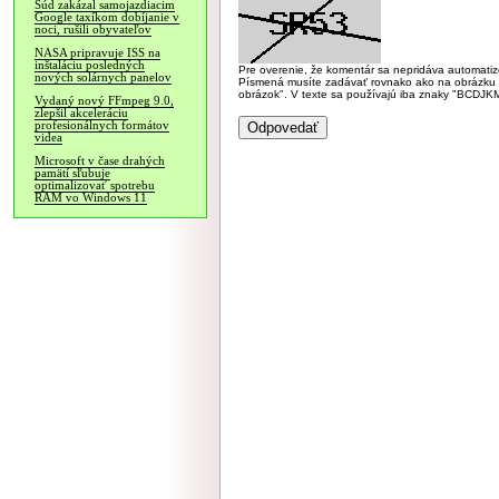
Súd zakázal samojazdiacim
Google taxíkom dobíjanie v
noci, rušili obyvateľov
NASA pripravuje ISS na
inštaláciu posledných
Pre overenie, že komentár sa nepridáva automatizov
nových solárnych panelov
Písmená musíte zadávať rovnako ako na obrázku veľk
obrázok". V texte sa používajú iba znaky "BC
Vydaný nový FFmpeg 9.0,
zlepšil akceleráciu
profesionálnych formátov
videa
Microsoft v čase drahých
pamätí sľubuje
optimalizovať spotrebu
RAM vo Windows 11