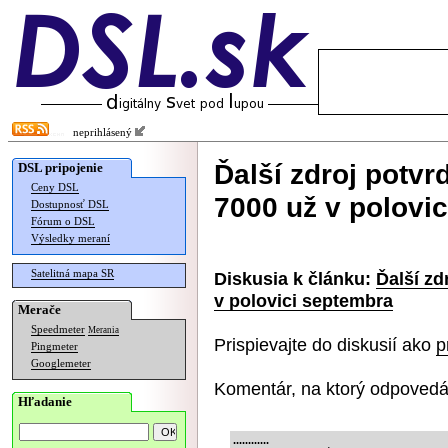
neprihlásený
Ďalší zdroj potv
DSL pripojenie
Ceny DSL
7000 už v polovi
Dostupnosť DSL
Fórum o DSL
Výsledky meraní
Satelitná mapa SR
Diskusia k článku:
Ďalší zd
v polovici septembra
Merače
Speedmeter
Merania
Prispievajte do diskusií ako
p
Pingmeter
Googlemeter
Komentár, na ktorý odpovedá
Hľadanie
............