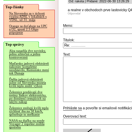
Od: raketa | Pridané: 2022-06-30 13:26:29
Top články
a realne v obchodoch prve lastovicky Q
Na Slovensku sa v tichosti
Odpovedať
vypína ADSL v lokalitách s
VDSL, už 31. mája
Meno:
Orange sa doťahuje na UPC
a O2, spustí 2.5 Gbps
pripojenie
Titulok:
Top správy
Alza nasadila dve novinky,
jednu užitočnú a jednu
Text:
kontroverznú
Maďarsko jadrovú elektráreň
nakoniec kompletne
neodstavilo, Rumunsko mení
tok Dunaja
Ďalšia jadrová elektráreň
južne od Slovenska musela
kvôli teplu znížiť výkon
Železnice predávajú dve
tretiny lístkov elektronicky,
po donútení cestujúcich na
takýto nákup
Prihláste sa
a povoľte si emailové notifiká
Železnice znižujú kvôli teplu
rýchlosť iba na 50 km/h,
spôsobuje to meškanie
Overovací text:
NASA na diaľku na sonde
Voyager 2 úspešne znížila
spotrebu