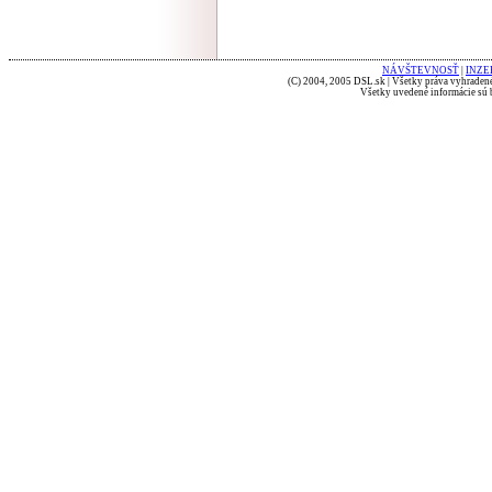
NÁVŠTEVNOSŤ
|
INZE
(C) 2004, 2005 DSL.sk | Všetky práva vyhradené
Všetky uvedené informácie sú b