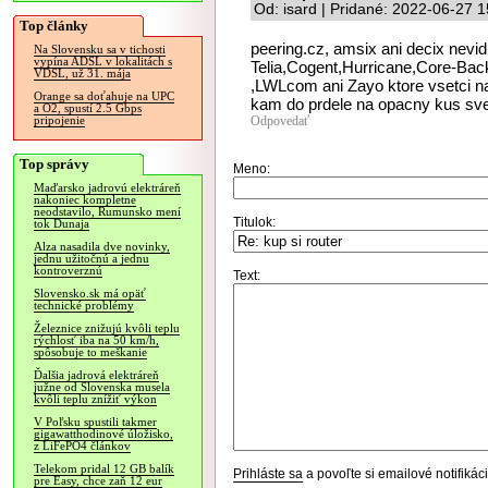
Od: isard | Pridané: 2022-06-27 
Top články
peering.cz, amsix ani decix nevidi
Na Slovensku sa v tichosti
vypína ADSL v lokalitách s
Telia,Cogent,Hurricane,Core-Ba
VDSL, už 31. mája
,LWLcom ani Zayo ktore vsetci nas
Orange sa doťahuje na UPC
kam do prdele na opacny kus svet
a O2, spustí 2.5 Gbps
Odpovedať
pripojenie
Top správy
Meno:
Maďarsko jadrovú elektráreň
nakoniec kompletne
neodstavilo, Rumunsko mení
Titulok:
tok Dunaja
Alza nasadila dve novinky,
jednu užitočnú a jednu
kontroverznú
Text:
Slovensko.sk má opäť
technické problémy
Železnice znižujú kvôli teplu
rýchlosť iba na 50 km/h,
spôsobuje to meškanie
Ďalšia jadrová elektráreň
južne od Slovenska musela
kvôli teplu znížiť výkon
V Poľsku spustili takmer
gigawatthodinové úložisko,
z LiFePO4 článkov
Telekom pridal 12 GB balík
Prihláste sa
a povoľte si emailové notifiká
pre Easy, chce zaň 12 eur