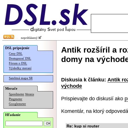
neprihlásený
Antik rozšíril a r
DSL pripojenie
Ceny DSL
domy na východ
Dostupnosť DSL
Fórum o DSL
Výsledky meraní
Satelitná mapa SR
Diskusia k článku:
Antik ro
východe
Merače
Speedmeter
Merania
Prispievajte do diskusií ako
p
Pingmeter
Googlemeter
Komentár, na ktorý odpovedá
Hľadanie
Re: kup si router