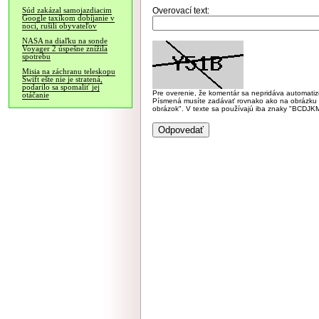
Overovací text:
Súd zakázal samojazdiacim
Google taxíkom dobíjanie v
noci, rušili obyvateľov
NASA na diaľku na sonde
Voyager 2 úspešne znížila
spotrebu
Misia na záchranu teleskopu
Swift ešte nie je stratená,
podarilo sa spomaliť jej
Pre overenie, že komentár sa nepridáva automatizov
otáčanie
Písmená musíte zadávať rovnako ako na obrázku veľk
obrázok". V texte sa používajú iba znaky "BC