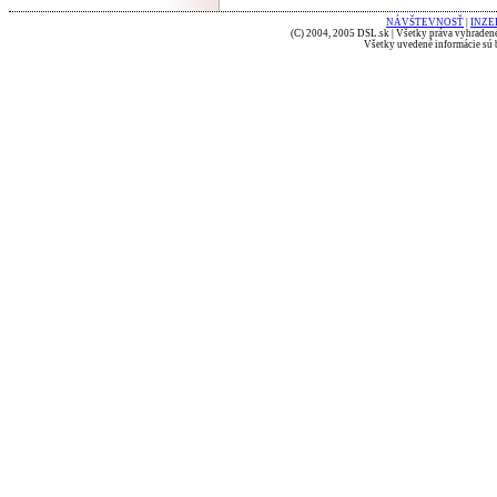
NÁVŠTEVNOSŤ
|
INZE
(C) 2004, 2005 DSL.sk | Všetky práva vyhradené
Všetky uvedené informácie sú b