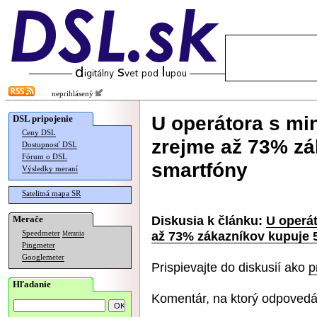
neprihlásený
U operátora s mi
DSL pripojenie
Ceny DSL
zrejme až 73% zá
Dostupnosť DSL
Fórum o DSL
smartfóny
Výsledky meraní
Satelitná mapa SR
Diskusia k článku:
U operá
Merače
až 73% zákazníkov kupuje 
Speedmeter
Merania
Pingmeter
Googlemeter
Prispievajte do diskusií ako
p
Hľadanie
Komentár, na ktorý odpovedá