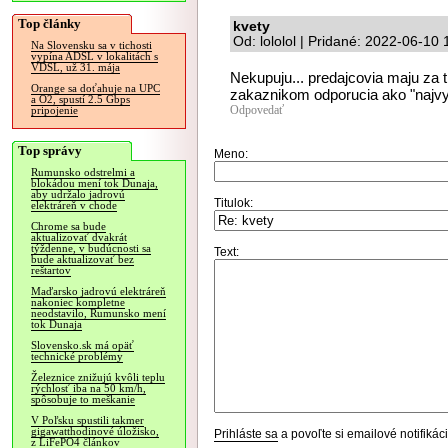
Top články
kvety
Od: lololol | Pridané: 2022-06-10 
Na Slovensku sa v tichosti
vypína ADSL v lokalitách s
VDSL, už 31. mája
Nekupuju... predajcovia maju za ti
Orange sa doťahuje na UPC
zakaznikom odporucia ako "najvy
a O2, spustí 2.5 Gbps
Odpovedať
pripojenie
Top správy
Meno:
Rumunsko odstrelmi a
blokádou mení tok Dunaja,
aby udržalo jadrovú
Titulok:
elektráreň v chode
Chrome sa bude
aktualizovať dvakrát
týždenne, v budúcnosti sa
Text:
bude aktualizovať bez
reštartov
Maďarsko jadrovú elektráreň
nakoniec kompletne
neodstavilo, Rumunsko mení
tok Dunaja
Slovensko.sk má opäť
technické problémy
Železnice znižujú kvôli teplu
rýchlosť iba na 50 km/h,
spôsobuje to meškanie
V Poľsku spustili takmer
gigawatthodinové úložisko,
Prihláste sa
a povoľte si emailové notifiká
z LiFePO4 článkov