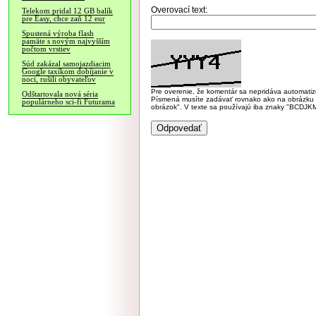
Overovací text:
Telekom pridal 12 GB balík
pre Easy, chce zaň 12 eur
Spustená výroba flash
pamäte s novým najvyšším
počtom vrstiev
Súd zakázal samojazdiacim
Google taxíkom dobíjanie v
noci, rušili obyvateľov
Pre overenie, že komentár sa nepridáva automatizov
Odštartovala nová séria
Písmená musíte zadávať rovnako ako na obrázku veľk
populárneho sci-fi Futurama
obrázok". V texte sa používajú iba znaky "BC