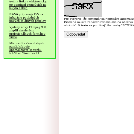
tretiny lístkov elektronicky,
po donútení cestujúcich na
takýto nákup
NASA pripravuje ISS na
inštaláciu posledných
Pre overenie, že komentár sa nepridáva automatizov
nových solárnych panelov
Písmená musíte zadávať rovnako ako na obrázku veľk
obrázok". V texte sa používajú iba znaky "BC
Vydaný nový FFmpeg 9.0,
zlepšil akceleráciu
profesionálnych formátov
videa
Microsoft v čase drahých
pamätí sľubuje
optimalizovať spotrebu
RAM vo Windows 11