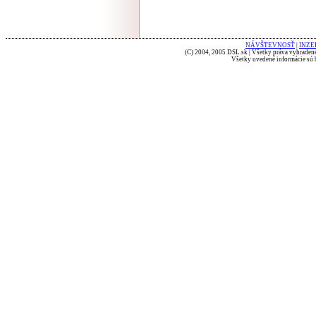
NÁVŠTEVNOSŤ
|
INZE
(C) 2004, 2005 DSL.sk | Všetky práva vyhradené
Všetky uvedené informácie sú b