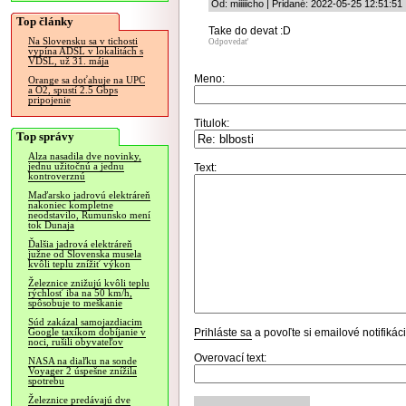
Od: miiiiicho | Pridané: 2022-05-25 12:51:51
Top články
Take do devat :D
Na Slovensku sa v tichosti
Odpovedať
vypína ADSL v lokalitách s
VDSL, už 31. mája
Meno:
Orange sa doťahuje na UPC
a O2, spustí 2.5 Gbps
pripojenie
Titulok:
Top správy
Alza nasadila dve novinky,
jednu užitočnú a jednu
Text:
kontroverznú
Maďarsko jadrovú elektráreň
nakoniec kompletne
neodstavilo, Rumunsko mení
tok Dunaja
Ďalšia jadrová elektráreň
južne od Slovenska musela
kvôli teplu znížiť výkon
Železnice znižujú kvôli teplu
rýchlosť iba na 50 km/h,
spôsobuje to meškanie
Súd zakázal samojazdiacim
Prihláste sa
a povoľte si emailové notifiká
Google taxíkom dobíjanie v
noci, rušili obyvateľov
Overovací text:
NASA na diaľku na sonde
Voyager 2 úspešne znížila
spotrebu
Železnice predávajú dve