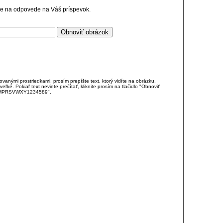
cie na odpovede na Váš príspevok.
anými prostriedkami, prosím prepíšte text, ktorý vidíte na obrázku.
é. Pokiaľ text neviete prečítať, kliknite prosím na tlačidlo "Obnoviť
DJKMPRSVWXY1234589".