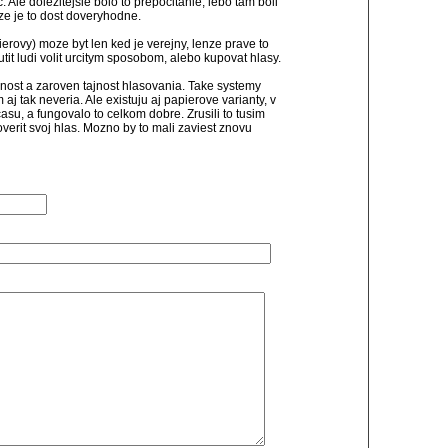
c. Ale dolezitejsie bolo to prepocitanie, lebo tam boli
ize je to dost doveryhodne.
erovy) moze byt len ked je verejny, lenze prave to
it ludi volit urcitym sposobom, alebo kupovat hlasy.
nost a zaroven tajnost hlasovania. Take systemy
m aj tak neveria. Ale existuju aj papierove varianty, v
asu, a fungovalo to celkom dobre. Zrusili to tusim
verit svoj hlas. Mozno by to mali zaviest znovu