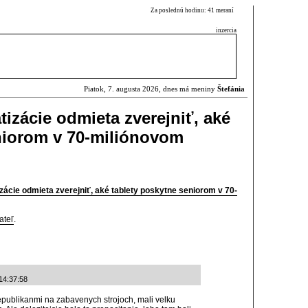
Za poslednú hodinu: 41 meraní
inzercia
Piatok, 7. augusta 2026, dnes má meniny
Štefánia
tizácie odmieta zverejniť, aké
niorom v 70-miliónovom
izácie odmieta zverejniť, aké tablety poskytne seniorom v 70-
ateľ
.
14:37:58
Republikanmi na zabavenych strojoch, mali velku