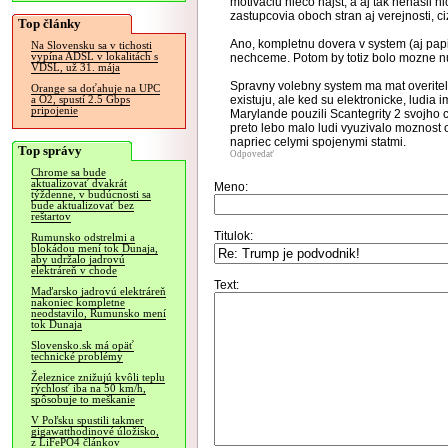
motivaciu nieco najst, a aj tak nenasli ni
zastupcovia oboch stran aj verejnosti, c
Top články
Ano, kompletnu dovera v system (aj papi
Na Slovensku sa v tichosti
vypína ADSL v lokalitách s
nechceme. Potom by totiz bolo mozne nut
VDSL, už 31. mája
Spravny volebny system ma mat overitel
Orange sa doťahuje na UPC
existuju, ale ked su elektronicke, ludia i
a O2, spustí 2.5 Gbps
pripojenie
Marylande pouzili Scantegrity 2 svojho c
preto lebo malo ludi vyuzivalo moznost o
napriec celymi spojenymi statmi.
Top správy
Odpovedať
Chrome sa bude
aktualizovať dvakrát
Meno:
týždenne, v budúcnosti sa
bude aktualizovať bez
reštartov
Titulok:
Rumunsko odstrelmi a
blokádou mení tok Dunaja,
aby udržalo jadrovú
elektráreň v chode
Text:
Maďarsko jadrovú elektráreň
nakoniec kompletne
neodstavilo, Rumunsko mení
tok Dunaja
Slovensko.sk má opäť
technické problémy
Železnice znižujú kvôli teplu
rýchlosť iba na 50 km/h,
spôsobuje to meškanie
V Poľsku spustili takmer
gigawatthodinové úložisko,
z LiFePO4 článkov