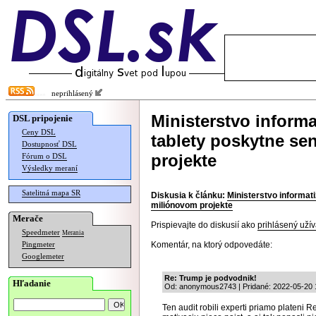
neprihlásený
Ministerstvo informa
DSL pripojenie
Ceny DSL
tablety poskytne se
Dostupnosť DSL
projekte
Fórum o DSL
Výsledky meraní
Satelitná mapa SR
Diskusia k článku:
Ministerstvo informat
miliónovom projekte
Merače
Prispievajte do diskusií ako
prihlásený užív
Speedmeter
Merania
Komentár, na ktorý odpovedáte:
Pingmeter
Googlemeter
Re: Trump je podvodnik!
Hľadanie
Od: anonymous2743 | Pridané: 2022-05-20 
Ten audit robili experti priamo plateni 