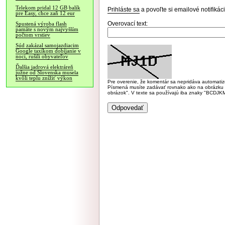
Telekom pridal 12 GB balík
Prihláste sa
a povoľte si emailové notifiká
pre Easy, chce zaň 12 eur
Overovací text:
Spustená výroba flash
pamäte s novým najvyšším
počtom vrstiev
Súd zakázal samojazdiacim
Google taxíkom dobíjanie v
noci, rušili obyvateľov
Ďalšia jadrová elektráreň
južne od Slovenska musela
kvôli teplu znížiť výkon
Pre overenie, že komentár sa nepridáva automatizov
Písmená musíte zadávať rovnako ako na obrázku veľk
obrázok". V texte sa používajú iba znaky "BC