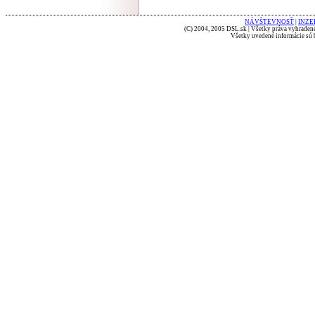
NÁVŠTEVNOSŤ
|
INZE
(C) 2004, 2005 DSL.sk | Všetky práva vyhradené
Všetky uvedené informácie sú b