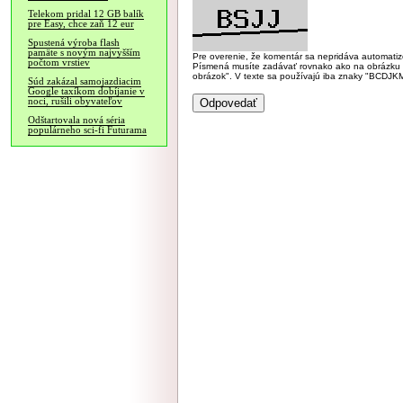
Telekom pridal 12 GB balík
pre Easy, chce zaň 12 eur
Spustená výroba flash
pamäte s novým najvyšším
Pre overenie, že komentár sa nepridáva automatizov
počtom vrstiev
Písmená musíte zadávať rovnako ako na obrázku veľk
obrázok". V texte sa používajú iba znaky "BC
Súd zakázal samojazdiacim
Google taxíkom dobíjanie v
noci, rušili obyvateľov
Odštartovala nová séria
populárneho sci-fi Futurama