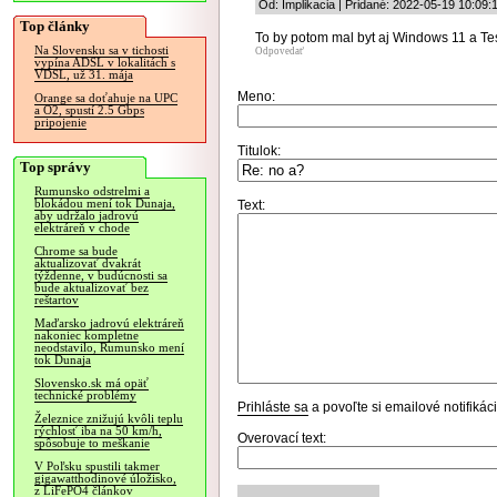
Od: Implikacia | Pridané: 2022-05-19 10:09:
Top články
To by potom mal byt aj Windows 11 a Tes
Na Slovensku sa v tichosti
Odpovedať
vypína ADSL v lokalitách s
VDSL, už 31. mája
Meno:
Orange sa doťahuje na UPC
a O2, spustí 2.5 Gbps
pripojenie
Titulok:
Top správy
Rumunsko odstrelmi a
blokádou mení tok Dunaja,
Text:
aby udržalo jadrovú
elektráreň v chode
Chrome sa bude
aktualizovať dvakrát
týždenne, v budúcnosti sa
bude aktualizovať bez
reštartov
Maďarsko jadrovú elektráreň
nakoniec kompletne
neodstavilo, Rumunsko mení
tok Dunaja
Slovensko.sk má opäť
technické problémy
Prihláste sa
a povoľte si emailové notifiká
Železnice znižujú kvôli teplu
rýchlosť iba na 50 km/h,
Overovací text:
spôsobuje to meškanie
V Poľsku spustili takmer
gigawatthodinové úložisko,
z LiFePO4 článkov