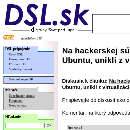
neprihlásený
Na hackerskej sú
DSL pripojenie
Ceny DSL
Ubuntu, unikli z v
Dostupnosť DSL
Fórum o DSL
Výsledky meraní
Satelitná mapa SR
Diskusia k článku:
Na hacke
Ubuntu, unikli z virtualizáci
Merače
Speedmeter
Merania
Prispievajte do diskusií ako
p
Pingmeter
Googlemeter
Komentár, na ktorý odpovedá
Hľadanie
Re: no a?