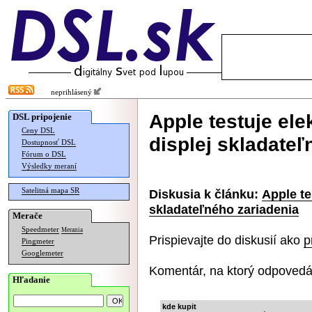
neprihlásený
Apple testuje ele
DSL pripojenie
Ceny DSL
displej skladateľ
Dostupnosť DSL
Fórum o DSL
Výsledky meraní
Satelitná mapa SR
Diskusia k článku:
Apple te
skladateľného zariadenia
Merače
Speedmeter
Merania
Prispievajte do diskusií ako
p
Pingmeter
Googlemeter
Komentár, na ktorý odpovedá
Hľadanie
kde kupit