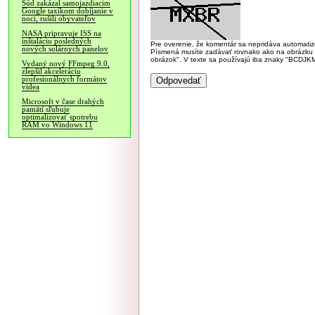
Súd zakázal samojazdiacim
Google taxíkom dobíjanie v
noci, rušili obyvateľov
NASA pripravuje ISS na
inštaláciu posledných
Pre overenie, že komentár sa nepridáva automatizov
nových solárnych panelov
Písmená musíte zadávať rovnako ako na obrázku veľk
obrázok". V texte sa používajú iba znaky "BC
Vydaný nový FFmpeg 9.0,
zlepšil akceleráciu
profesionálnych formátov
videa
Microsoft v čase drahých
pamätí sľubuje
optimalizovať spotrebu
RAM vo Windows 11