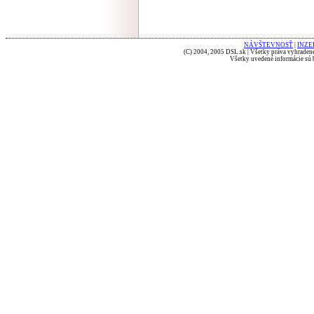
NÁVŠTEVNOSŤ
|
INZE
(C) 2004, 2005 DSL.sk | Všetky práva vyhradené
Všetky uvedené informácie sú b