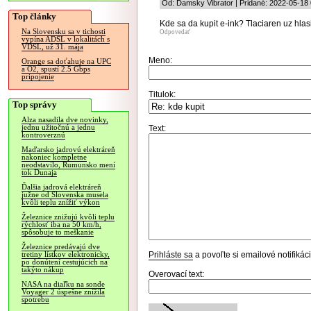
Od: Damsky Vibrator | Pridané: 2022-05-18
Top články
Kde sa da kupit e-ink? Tlaciaren uz hla
Na Slovensku sa v tichosti
Odpovedať
vypína ADSL v lokalitách s
VDSL, už 31. mája
Meno:
Orange sa doťahuje na UPC
a O2, spustí 2.5 Gbps
pripojenie
Titulok:
Top správy
Alza nasadila dve novinky,
jednu užitočnú a jednu
Text:
kontroverznú
Maďarsko jadrovú elektráreň
nakoniec kompletne
neodstavilo, Rumunsko mení
tok Dunaja
Ďalšia jadrová elektráreň
južne od Slovenska musela
kvôli teplu znížiť výkon
Železnice znižujú kvôli teplu
rýchlosť iba na 50 km/h,
spôsobuje to meškanie
Železnice predávajú dve
Prihláste sa
a povoľte si emailové notifiká
tretiny lístkov elektronicky,
po donútení cestujúcich na
takýto nákup
Overovací text:
NASA na diaľku na sonde
Voyager 2 úspešne znížila
spotrebu