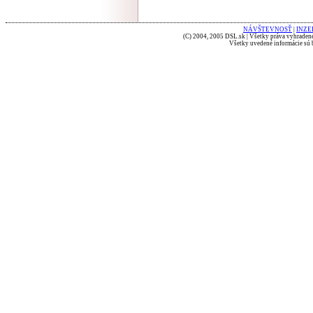
NÁVŠTEVNOSŤ
|
INZE
(C) 2004, 2005 DSL.sk | Všetky práva vyhradené
Všetky uvedené informácie sú b