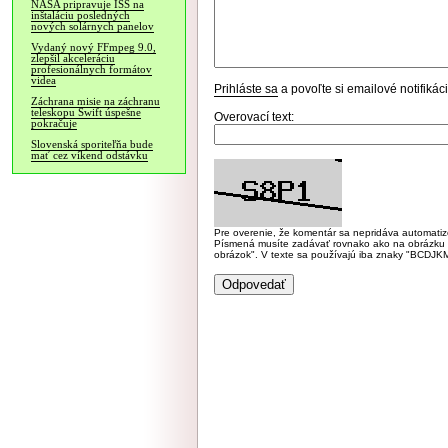
NASA pripravuje ISS na
inštaláciu posledných
nových solárnych panelov
Vydaný nový FFmpeg 9.0,
zlepšil akceleráciu
profesionálnych formátov
videa
Prihláste sa
a povoľte si emailové notifiká
Záchrana misie na záchranu
teleskopu Swift úspešne
Overovací text:
pokračuje
Slovenská sporiteľňa bude
mať cez víkend odstávku
Pre overenie, že komentár sa nepridáva automatizov
Písmená musíte zadávať rovnako ako na obrázku veľk
obrázok". V texte sa používajú iba znaky "BC