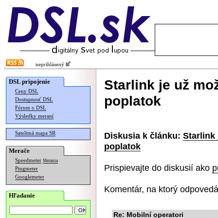
neprihlásený
Starlink je už m
DSL pripojenie
Ceny DSL
poplatok
Dostupnosť DSL
Fórum o DSL
Výsledky meraní
Satelitná mapa SR
Diskusia k článku:
Starlink
poplatok
Merače
Speedmeter
Merania
Prispievajte do diskusií ako
p
Pingmeter
Googlemeter
Komentár, na ktorý odpovedá
Hľadanie
Re: Mobilní operatori