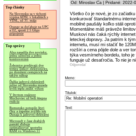
Od: Miroslav Ca | Pridané: 2022-
Top články
Všetko čo je nové, je zo začiatku
Na Slovensku sa v tichosti
vypína ADSL v lokalitách s
konkurovať štandartnému interne
VDSL, už 31. mája
mobilné paušály koľko stáli oproti
Orange sa doťahuje na UPC
Momentálne máš práveže limitov
a O2, spustí 2.5 Gbps
Muskovi nás čaká rýchly internet
pripojenie
leteckej dopravy. Ja patrím k tým
internetu, musí mi stačiť lte 120
Top správy
rozšíri a cena pôjde dole a ver t
Alza nasadila dve novinky,
týka vesmírneho bordelu, toho je 
jednu užitočnú a jednu
kontroverznú
funguje už desaťročia. To nie je 
Odpovedať
Železnice predávajú dve
tretiny lístkov elektronicky,
po donútení cestujúcich na
takýto nákup
Meno:
Ďalšia jadrová elektráreň
južne od Slovenska musela
kvôli teplu znížiť výkon
Titulok:
V štvrtom reaktore
Mochoviec už beží štiepna
reakcia
Text:
Rumunsko potopilo štyri
člny a úspešne zvýšilo tok
Dunaja k jadrovej elektrárni
Microsoft v čase drahých
pamätí sľubuje
optimalizovať spotrebu
RAM vo Windows 11