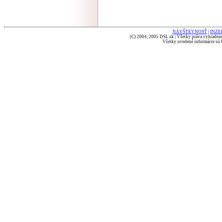
NÁVŠTEVNOSŤ
|
INZE
(C) 2004, 2005 DSL.sk | Všetky práva vyhradené
Všetky uvedené informácie sú b