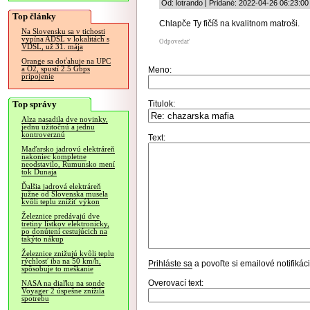
Od: lotrando | Pridané: 2022-04-26 06:23:00
Top články
Chlapče Ty fičíš na kvalitnom matroši.
Na Slovensku sa v tichosti
vypína ADSL v lokalitách s
Odpovedať
VDSL, už 31. mája
Orange sa doťahuje na UPC
a O2, spustí 2.5 Gbps
Meno:
pripojenie
Top správy
Titulok:
Alza nasadila dve novinky,
jednu užitočnú a jednu
kontroverznú
Text:
Maďarsko jadrovú elektráreň
nakoniec kompletne
neodstavilo, Rumunsko mení
tok Dunaja
Ďalšia jadrová elektráreň
južne od Slovenska musela
kvôli teplu znížiť výkon
Železnice predávajú dve
tretiny lístkov elektronicky,
po donútení cestujúcich na
takýto nákup
Železnice znižujú kvôli teplu
rýchlosť iba na 50 km/h,
Prihláste sa
a povoľte si emailové notifiká
spôsobuje to meškanie
Overovací text:
NASA na diaľku na sonde
Voyager 2 úspešne znížila
spotrebu