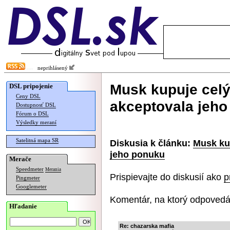
neprihlásený
Musk kupuje celý
DSL pripojenie
Ceny DSL
akceptovala jeh
Dostupnosť DSL
Fórum o DSL
Výsledky meraní
Satelitná mapa SR
Diskusia k článku:
Musk kup
jeho ponuku
Merače
Speedmeter
Merania
Prispievajte do diskusií ako
p
Pingmeter
Googlemeter
Komentár, na ktorý odpovedá
Hľadanie
Re: chazarska mafia