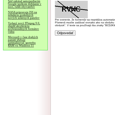
Súd zakázal samojazdiacim
Google taxíkom dobíjanie v
noci, rušili obyvateľov
NASA pripravuje ISS na
inštaláciu posledných
nových solárnych panelov
Pre overenie, že komentár sa nepridáva automatizov
Písmená musíte zadávať rovnako ako na obrázku veľk
Vydaný nový FFmpeg 9.0,
obrázok". V texte sa používajú iba znaky "BC
zlepšil akceleráciu
profesionálnych formátov
videa
Microsoft v čase drahých
pamätí sľubuje
optimalizovať spotrebu
RAM vo Windows 11