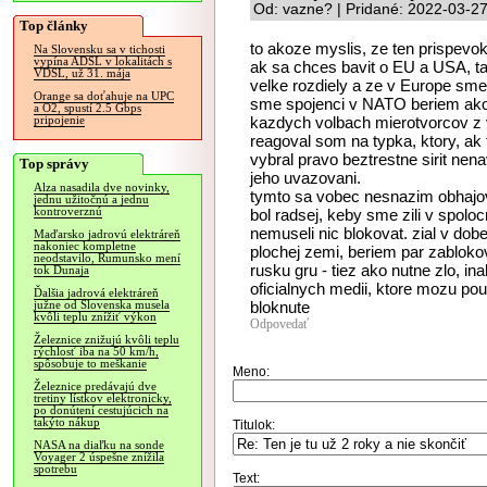
Od: vazne? | Pridané: 2022-03-2
Top články
to akoze myslis, ze ten prispevok
Na Slovensku sa v tichosti
vypína ADSL v lokalitách s
ak sa chces bavit o EU a USA, ta
VDSL, už 31. mája
velke rozdiely a ze v Europe sme 
Orange sa doťahuje na UPC
sme spojenci v NATO beriem ako b
a O2, spustí 2.5 Gbps
kazdych volbach mierotvorcov z
pripojenie
reagoval som na typka, ktory, ak t
vybral pravo beztrestne sirit nena
Top správy
jeho uvazovani.
Alza nasadila dve novinky,
tymto sa vobec nesnazim obhajov
jednu užitočnú a jednu
kontroverznú
bol radsej, keby sme zili v spoloc
nemuseli nic blokovat. zial v dob
Maďarsko jadrovú elektráreň
nakoniec kompletne
plochej zemi, beriem par zablok
neodstavilo, Rumunsko mení
rusku gru - tiez ako nutne zlo, i
tok Dunaja
oficialnych medii, ktore mozu pou
Ďalšia jadrová elektráreň
bloknute
južne od Slovenska musela
kvôli teplu znížiť výkon
Odpovedať
Železnice znižujú kvôli teplu
rýchlosť iba na 50 km/h,
spôsobuje to meškanie
Meno:
Železnice predávajú dve
tretiny lístkov elektronicky,
po donútení cestujúcich na
takýto nákup
Titulok:
NASA na diaľku na sonde
Voyager 2 úspešne znížila
spotrebu
Text: