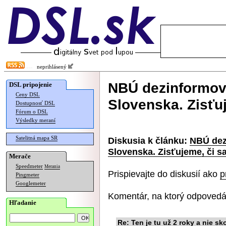
neprihlásený
NBÚ dezinformov
DSL pripojenie
Ceny DSL
Slovenska. Zisťu
Dostupnosť DSL
Fórum o DSL
Výsledky meraní
Satelitná mapa SR
Diskusia k článku:
NBÚ dez
Slovenska. Zisťujeme, či s
Merače
Speedmeter
Merania
Prispievajte do diskusií ako
p
Pingmeter
Googlemeter
Komentár, na ktorý odpovedá
Hľadanie
Re: Ten je tu už 2 roky a nie sk