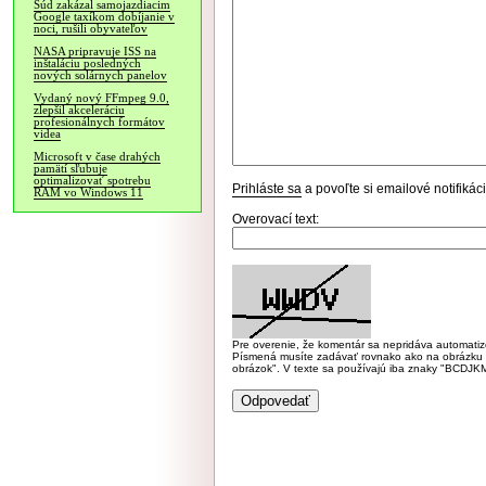
Súd zakázal samojazdiacim
Google taxíkom dobíjanie v
noci, rušili obyvateľov
NASA pripravuje ISS na
inštaláciu posledných
nových solárnych panelov
Vydaný nový FFmpeg 9.0,
zlepšil akceleráciu
profesionálnych formátov
videa
Microsoft v čase drahých
pamätí sľubuje
optimalizovať spotrebu
Prihláste sa
a povoľte si emailové notifiká
RAM vo Windows 11
Overovací text:
Pre overenie, že komentár sa nepridáva automatizov
Písmená musíte zadávať rovnako ako na obrázku veľk
obrázok". V texte sa používajú iba znaky "BC