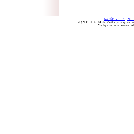
NÁVŠTEVNOSŤ
|
INZE
(C) 2004, 2005 DSL.sk | Všetky práva vyhradené
Všetky uvedené informácie sú b