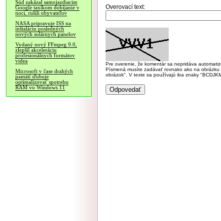
Súd zakázal samojazdiacim
Overovací text:
Google taxíkom dobíjanie v
noci, rušili obyvateľov
NASA pripravuje ISS na
inštaláciu posledných
nových solárnych panelov
Vydaný nový FFmpeg 9.0,
zlepšil akceleráciu
profesionálnych formátov
videa
Pre overenie, že komentár sa nepridáva automatizov
Písmená musíte zadávať rovnako ako na obrázku veľk
Microsoft v čase drahých
obrázok". V texte sa používajú iba znaky "BC
pamätí sľubuje
optimalizovať spotrebu
RAM vo Windows 11