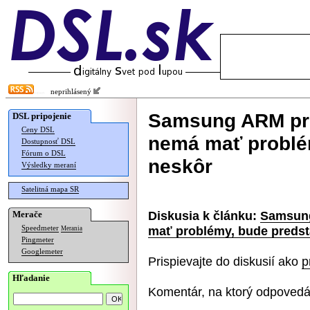
neprihlásený
Samsung ARM pro
DSL pripojenie
Ceny DSL
nemá mať problé
Dostupnosť DSL
Fórum o DSL
neskôr
Výsledky meraní
Satelitná mapa SR
Diskusia k článku:
Samsung
Merače
mať problémy, bude preds
Speedmeter
Merania
Pingmeter
Googlemeter
Prispievajte do diskusií ako
p
Hľadanie
Komentár, na ktorý odpovedá