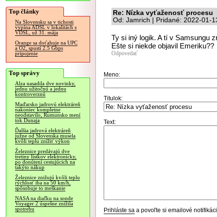
Top články
Re: Nízka vyťaženosť procesu
Od: Jamrich | Pridané: 2022-01-1
Na Slovensku sa v tichosti
vypína ADSL v lokalitách s
VDSL, už 31. mája
Ty si iný logik. A tí v Samsungu z
Orange sa doťahuje na UPC
Ešte si niekde objavil Emeriku??
a O2, spustí 2.5 Gbps
Odpovedať
pripojenie
Top správy
Meno:
Alza nasadila dve novinky,
jednu užitočnú a jednu
kontroverznú
Titulok:
Maďarsko jadrovú elektráreň
nakoniec kompletne
neodstavilo, Rumunsko mení
tok Dunaja
Text:
Ďalšia jadrová elektráreň
južne od Slovenska musela
kvôli teplu znížiť výkon
Železnice predávajú dve
tretiny lístkov elektronicky,
po donútení cestujúcich na
takýto nákup
Železnice znižujú kvôli teplu
rýchlosť iba na 50 km/h,
spôsobuje to meškanie
NASA na diaľku na sonde
Voyager 2 úspešne znížila
spotrebu
Prihláste sa
a povoľte si emailové notifiká