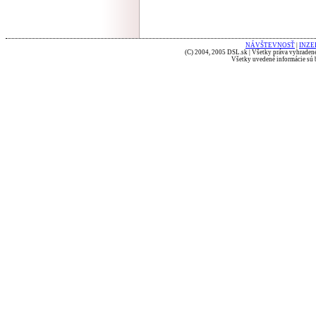
NÁVŠTEVNOSŤ
|
INZE
(C) 2004, 2005 DSL.sk | Všetky práva vyhradené
Všetky uvedené informácie sú b