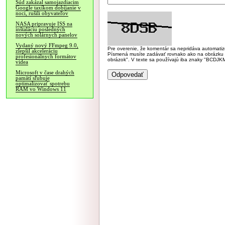
Súd zakázal samojazdiacim
Google taxíkom dobíjanie v
noci, rušili obyvateľov
NASA pripravuje ISS na
inštaláciu posledných
nových solárnych panelov
Vydaný nový FFmpeg 9.0,
Pre overenie, že komentár sa nepridáva automatizov
zlepšil akceleráciu
Písmená musíte zadávať rovnako ako na obrázku veľk
profesionálnych formátov
obrázok". V texte sa používajú iba znaky "BC
videa
Microsoft v čase drahých
pamätí sľubuje
optimalizovať spotrebu
RAM vo Windows 11