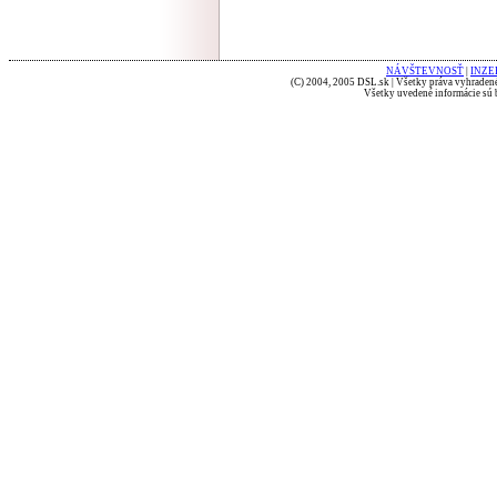
NÁVŠTEVNOSŤ
|
INZE
(C) 2004, 2005 DSL.sk | Všetky práva vyhradené
Všetky uvedené informácie sú b