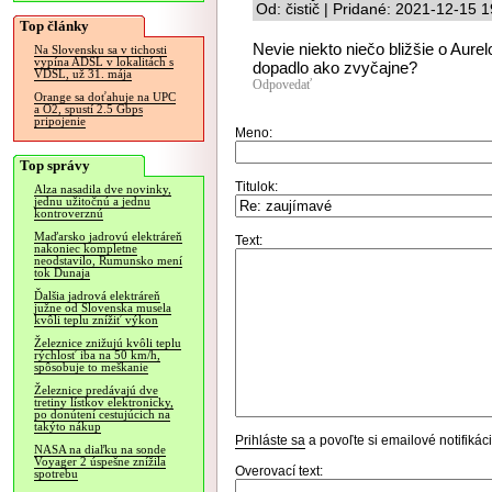
Od: čistič | Pridané: 2021-12-15 
Top články
Nevie niekto niečo bližšie o Aure
Na Slovensku sa v tichosti
vypína ADSL v lokalitách s
dopadlo ako zvyčajne?
VDSL, už 31. mája
Odpovedať
Orange sa doťahuje na UPC
a O2, spustí 2.5 Gbps
pripojenie
Meno:
Top správy
Titulok:
Alza nasadila dve novinky,
jednu užitočnú a jednu
kontroverznú
Maďarsko jadrovú elektráreň
Text:
nakoniec kompletne
neodstavilo, Rumunsko mení
tok Dunaja
Ďalšia jadrová elektráreň
južne od Slovenska musela
kvôli teplu znížiť výkon
Železnice znižujú kvôli teplu
rýchlosť iba na 50 km/h,
spôsobuje to meškanie
Železnice predávajú dve
tretiny lístkov elektronicky,
po donútení cestujúcich na
takýto nákup
Prihláste sa
a povoľte si emailové notifiká
NASA na diaľku na sonde
Voyager 2 úspešne znížila
Overovací text:
spotrebu