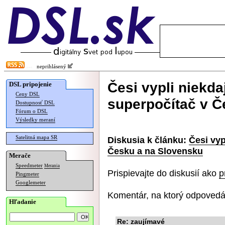
neprihlásený
Česi vypli niekda
DSL pripojenie
Ceny DSL
superpočítač v Č
Dostupnosť DSL
Fórum o DSL
Výsledky meraní
Satelitná mapa SR
Diskusia k článku:
Česi vyp
Česku a na Slovensku
Merače
Speedmeter
Merania
Prispievajte do diskusií ako
p
Pingmeter
Googlemeter
Komentár, na ktorý odpovedá
Hľadanie
Re: zaujímavé