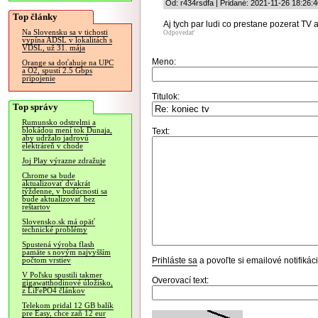
Od: r434rsdfa | Pridané: 2021-11-26 18:26:4
Top články
Aj tych par ludi co prestane pozerat TV a
Na Slovensku sa v tichosti
Odpovedať
vypína ADSL v lokalitách s
VDSL, už 31. mája
Meno:
Orange sa doťahuje na UPC
a O2, spustí 2.5 Gbps
pripojenie
Titulok:
Top správy
Rumunsko odstrelmi a
blokádou mení tok Dunaja,
Text:
aby udržalo jadrovú
elektráreň v chode
Joj Play výrazne zdražuje
Chrome sa bude
aktualizovať dvakrát
týždenne, v budúcnosti sa
bude aktualizovať bez
reštartov
Slovensko.sk má opäť
technické problémy
Spustená výroba flash
pamäte s novým najvyšším
Prihláste sa
a povoľte si emailové notifiká
počtom vrstiev
V Poľsku spustili takmer
Overovací text:
gigawatthodinové úložisko,
z LiFePO4 článkov
Telekom pridal 12 GB balík
pre Easy, chce zaň 12 eur