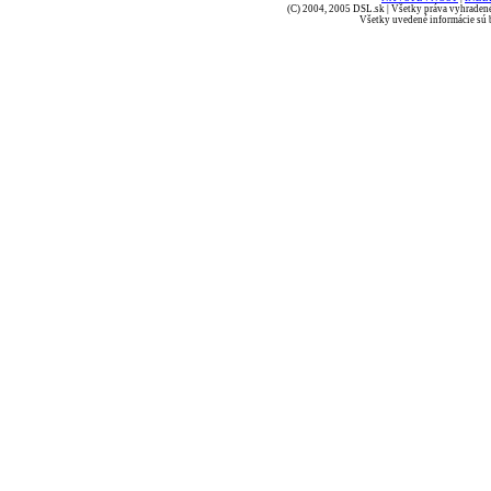
(C) 2004, 2005 DSL.sk | Všetky práva vyhradené
Všetky uvedené informácie sú b