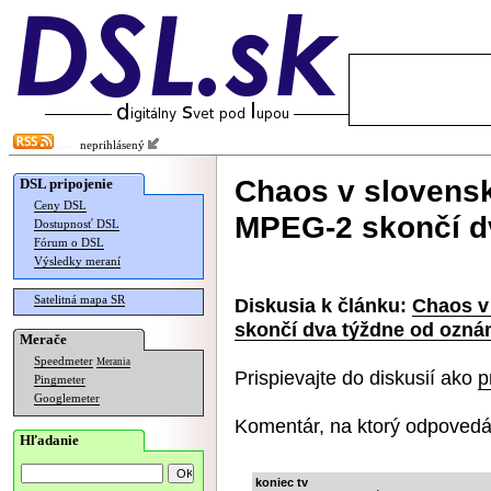
neprihlásený
Chaos v slovens
DSL pripojenie
Ceny DSL
MPEG-2 skončí d
Dostupnosť DSL
Fórum o DSL
Výsledky meraní
Satelitná mapa SR
Diskusia k článku:
Chaos v
skončí dva týždne od ozná
Merače
Speedmeter
Merania
Prispievajte do diskusií ako
p
Pingmeter
Googlemeter
Komentár, na ktorý odpovedá
Hľadanie
koniec tv