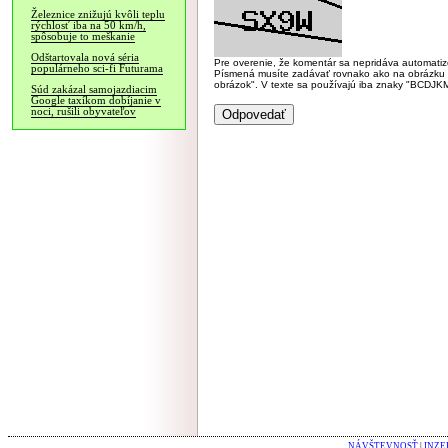
Železnice znižujú kvôli teplu
rýchlosť iba na 50 km/h,
spôsobuje to meškanie
Odštartovala nová séria
Pre overenie, že komentár sa nepridáva automatizov
populárneho sci-fi Futurama
Písmená musíte zadávať rovnako ako na obrázku veľk
obrázok". V texte sa používajú iba znaky "BC
Súd zakázal samojazdiacim
Google taxíkom dobíjanie v
noci, rušili obyvateľov
NÁVŠTEVNOSŤ
|
INZE