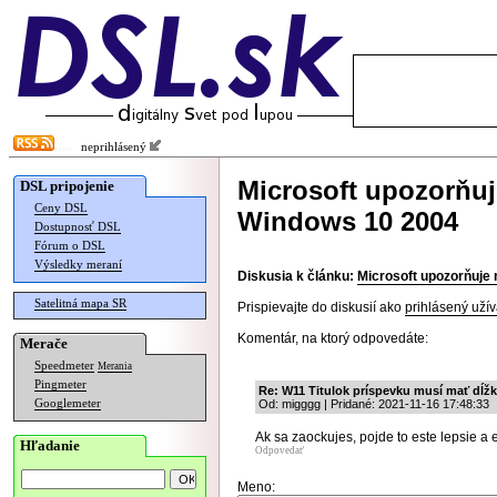
neprihlásený
Microsoft upozorňuj
DSL pripojenie
Ceny DSL
Windows 10 2004
Dostupnosť DSL
Fórum o DSL
Výsledky meraní
Diskusia k článku:
Microsoft upozorňuje 
Satelitná mapa SR
Prispievajte do diskusií ako
prihlásený užív
Komentár, na ktorý odpovedáte:
Merače
Speedmeter
Merania
Pingmeter
Re: W11 Titulok príspevku musí mať dĺž
Googlemeter
Od: migggg | Pridané: 2021-11-16 17:48:33
Ak sa zaockujes, pojde to este lepsie a es
Hľadanie
Odpovedať
Meno: