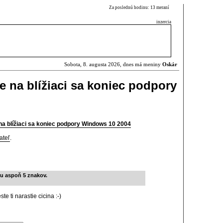
Za poslednú hodinu: 13 meraní
inzercia
Sobota, 8. augusta 2026, dnes má meniny
Oskár
e na blížiaci sa koniec podpory
na blížiaci sa koniec podpory Windows 10 2004
ateľ
.
ku aspoň 5 znakov.
te ti narastie cicina :-)