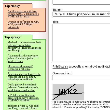
Top články
Titulok:
Na Slovensku sa v tichosti
vypína ADSL v lokalitách s
VDSL, už 31. mája
Text:
Orange sa doťahuje na UPC
a O2, spustí 2.5 Gbps
pripojenie
Top správy
Maďarsko jadrovú elektráreň
nakoniec kompletne
neodstavilo, Rumunsko mení
tok Dunaja
Alza nasadila dve novinky,
jednu užitočnú a jednu
kontroverznú
Slovensko.sk má opäť
Prihláste sa
a povoľte si emailové notifiká
technické problémy
Overovací text:
Železnice znižujú kvôli teplu
rýchlosť iba na 50 km/h,
spôsobuje to meškanie
Ďalšia jadrová elektráreň
južne od Slovenska musela
kvôli teplu znížiť výkon
V Poľsku spustili takmer
gigawatthodinové úložisko,
z LiFePO4 článkov
Pre overenie, že komentár sa nepridáva automatizov
Písmená musíte zadávať rovnako ako na obrázku veľk
Telekom pridal 12 GB balík
obrázok". V texte sa používajú iba znaky "BC
pre Easy, chce zaň 12 eur