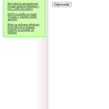
Súd zakázal samojazdiacim
Google taxíkom dobíjanie v
noci, rušili obyvateľov
NASA na diaľku na sonde
Voyager 2 úspešne znížila
spotrebu
Misia na záchranu teleskopu
Swift ešte nie je stratená,
podarilo sa spomaliť jej
otáčanie