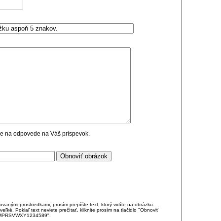
cie na odpovede na Váš príspevok.
anými prostriedkami, prosím prepíšte text, ktorý vidíte na obrázku.
é. Pokiaľ text neviete prečítať, kliknite prosím na tlačidlo "Obnoviť
DJKMPRSVWXY1234589".