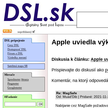
neprihlásený
Apple uviedla v
DSL pripojenie
Ceny DSL
Dostupnosť DSL
Fórum o DSL
Výsledky meraní
Diskusia k článku:
Apple u
Satelitná mapa SR
Prispievajte do diskusií ako
p
Merače
Komentár, na ktorý odpovedá
Speedmeter
Merania
Pingmeter
Googlemeter
Re: MagSafe
Hľadanie
Od: Muad'Dib | Pridané: 2021-11
Nabíjanie cez MagSafe požadovali