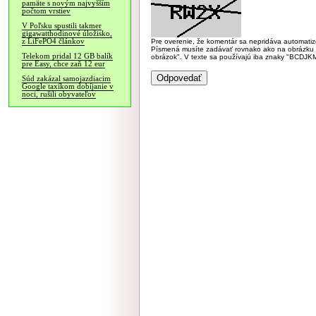
pamäte s novým najvyšším
počtom vrstiev
V Poľsku spustili takmer
gigawatthodinové úložisko,
z LiFePO4 článkov
Pre overenie, že komentár sa nepridáva automatizov
Písmená musíte zadávať rovnako ako na obrázku veľk
Telekom pridal 12 GB balík
obrázok". V texte sa používajú iba znaky "BC
pre Easy, chce zaň 12 eur
Súd zakázal samojazdiacim
Google taxíkom dobíjanie v
noci, rušili obyvateľov