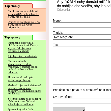
Aby ťažší 4-nohý domáci miláčik
do nabíjacieho vodiča, aby len odp
Top články
Odpovedať
Na Slovensku sa v tichosti
vypína ADSL v lokalitách s
VDSL, už 31. mája
Meno:
Orange sa doťahuje na UPC
a O2, spustí 2.5 Gbps
pripojenie
Titulok:
Top správy
Rumunsko odstrelmi a
Text:
blokádou mení tok Dunaja,
aby udržalo jadrovú
elektráreň v chode
Joj Play výrazne zdražuje
Chrome sa bude
aktualizovať dvakrát
týždenne, v budúcnosti sa
bude aktualizovať bez
reštartov
Slovensko.sk má opäť
technické problémy
Maďarsko jadrovú elektráreň
nakoniec kompletne
Prihláste sa
a povoľte si emailové notifiká
neodstavilo, Rumunsko mení
tok Dunaja
Overovací text:
Železnice znižujú kvôli teplu
rýchlosť iba na 50 km/h,
spôsobuje to meškanie
Spustená výroba flash