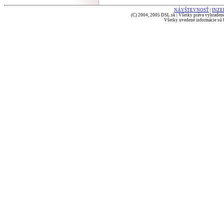
NÁVŠTEVNOSŤ
|
INZE
(C) 2004, 2005 DSL.sk | Všetky práva vyhradené
Všetky uvedené informácie sú b