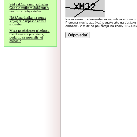
Súd zakázal samojazdiacim
Google taxíkom dobíjanie v
noci, rušili obyvateľov
NASA na diaľku na sonde
Pre overenie, že komentár sa nepridáva automatizov
Voyager 2 úspešne znížila
Písmená musíte zadávať rovnako ako na obrázku veľk
spotrebu
obrázok". V texte sa používajú iba znaky "BC
Misia na záchranu teleskopu
Swift ešte nie je stratená,
podarilo sa spomaliť jej
otáčanie