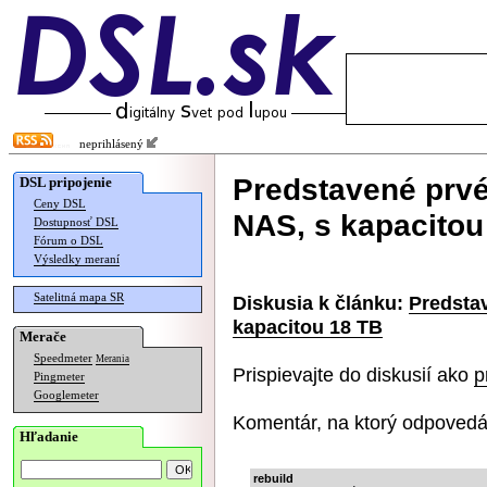
neprihlásený
Predstavené prv
DSL pripojenie
Ceny DSL
NAS, s kapacitou
Dostupnosť DSL
Fórum o DSL
Výsledky meraní
Satelitná mapa SR
Diskusia k článku:
Predsta
kapacitou 18 TB
Merače
Speedmeter
Merania
Prispievajte do diskusií ako
p
Pingmeter
Googlemeter
Komentár, na ktorý odpovedá
Hľadanie
rebuild