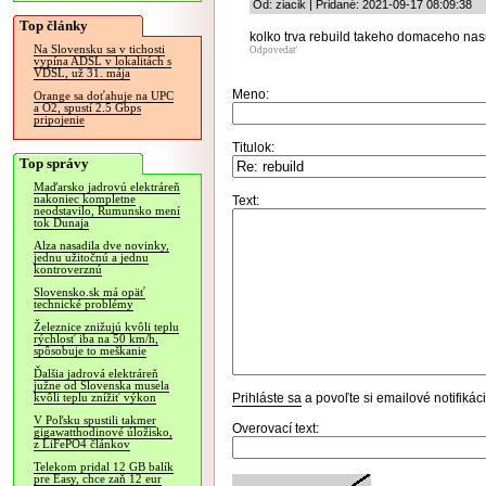
Od: ziacik | Pridané: 2021-09-17 08:09:38
Top články
kolko trva rebuild takeho domaceho na
Na Slovensku sa v tichosti
Odpovedať
vypína ADSL v lokalitách s
VDSL, už 31. mája
Meno:
Orange sa doťahuje na UPC
a O2, spustí 2.5 Gbps
pripojenie
Titulok:
Top správy
Maďarsko jadrovú elektráreň
nakoniec kompletne
Text:
neodstavilo, Rumunsko mení
tok Dunaja
Alza nasadila dve novinky,
jednu užitočnú a jednu
kontroverznú
Slovensko.sk má opäť
technické problémy
Železnice znižujú kvôli teplu
rýchlosť iba na 50 km/h,
spôsobuje to meškanie
Ďalšia jadrová elektráreň
južne od Slovenska musela
Prihláste sa
a povoľte si emailové notifiká
kvôli teplu znížiť výkon
V Poľsku spustili takmer
Overovací text:
gigawatthodinové úložisko,
z LiFePO4 článkov
Telekom pridal 12 GB balík
pre Easy, chce zaň 12 eur