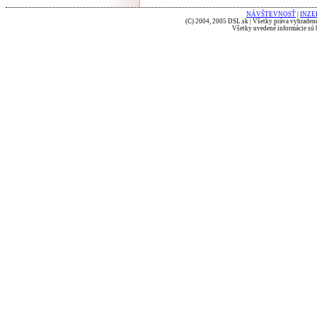
NÁVŠTEVNOSŤ
|
INZE
(C) 2004, 2005 DSL.sk | Všetky práva vyhradené
Všetky uvedené informácie sú b