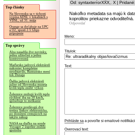
Od: syntaxterrorXXX,. X | Pridan
Top články
Nakoľko metadata sa majú k data
Na Slovensku sa v tichosti
vypína ADSL v lokalitách s
koprolitov priekazne odvoditeľná.
VDSL, už 31. mája
Odpovedať
Orange sa doťahuje na UPC
a O2, spustí 2.5 Gbps
pripojenie
Meno:
Top správy
Titulok:
Alza nasadila dve novinky,
jednu užitočnú a jednu
kontroverznú
Maďarsko jadrovú elektráreň
Text:
nakoniec kompletne
neodstavilo, Rumunsko mení
tok Dunaja
Ďalšia jadrová elektráreň
južne od Slovenska musela
kvôli teplu znížiť výkon
Železnice znižujú kvôli teplu
rýchlosť iba na 50 km/h,
spôsobuje to meškanie
Železnice predávajú dve
tretiny lístkov elektronicky,
po donútení cestujúcich na
takýto nákup
Prihláste sa
a povoľte si emailové notifiká
NASA na diaľku na sonde
Voyager 2 úspešne znížila
Overovací text:
spotrebu