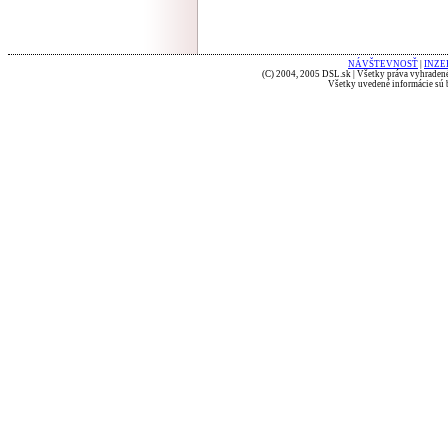
NÁVŠTEVNOSŤ
|
INZE
(C) 2004, 2005 DSL.sk | Všetky práva vyhradené
Všetky uvedené informácie sú b