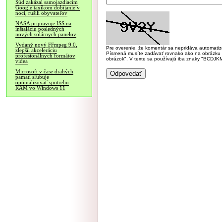
Súd zakázal samojazdiacim
Google taxíkom dobíjanie v
noci, rušili obyvateľov
NASA pripravuje ISS na
inštaláciu posledných
nových solárnych panelov
Vydaný nový FFmpeg 9.0,
Pre overenie, že komentár sa nepridáva automatizov
zlepšil akceleráciu
Písmená musíte zadávať rovnako ako na obrázku veľk
profesionálnych formátov
obrázok". V texte sa používajú iba znaky "BC
videa
Microsoft v čase drahých
pamätí sľubuje
optimalizovať spotrebu
RAM vo Windows 11