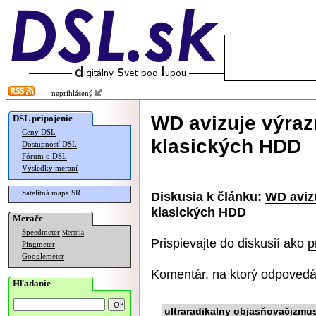
neprihlásený
WD avizuje výraz
DSL pripojenie
Ceny DSL
klasických HDD
Dostupnosť DSL
Fórum o DSL
Výsledky meraní
Satelitná mapa SR
Diskusia k článku:
WD avizu
klasických HDD
Merače
Speedmeter
Merania
Prispievajte do diskusií ako
p
Pingmeter
Googlemeter
Komentár, na ktorý odpovedá
Hľadanie
ultraradikalny objasňovačizmu