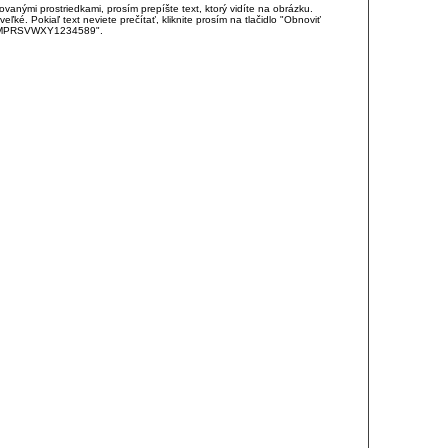
anými prostriedkami, prosím prepíšte text, ktorý vidíte na obrázku.
é. Pokiaľ text neviete prečítať, kliknite prosím na tlačidlo "Obnoviť
DJKMPRSVWXY1234589".