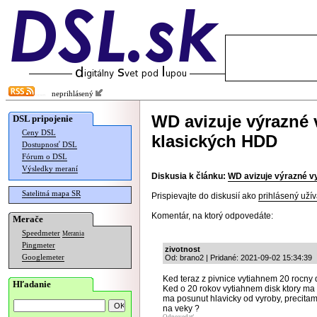
neprihlásený
WD avizuje výrazné 
DSL pripojenie
Ceny DSL
klasických HDD
Dostupnosť DSL
Fórum o DSL
Výsledky meraní
Diskusia k článku:
WD avizuje výrazné v
Satelitná mapa SR
Prispievajte do diskusií ako
prihlásený užív
Komentár, na ktorý odpovedáte:
Merače
Speedmeter
Merania
Pingmeter
zivotnost
Googlemeter
Od: brano2 | Pridané: 2021-09-02 15:34:39
Ked teraz z pivnice vytiahnem 20 rocny
Hľadanie
Ked o 20 rokov vytiahnem disk ktory m
ma posunut hlavicky od vyroby, precita
na veky ?