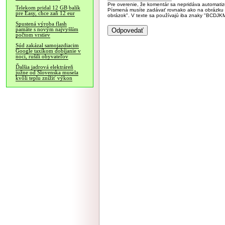
Pre overenie, že komentár sa nepridáva automatizov
Telekom pridal 12 GB balík
Písmená musíte zadávať rovnako ako na obrázku veľk
pre Easy, chce zaň 12 eur
obrázok". V texte sa používajú iba znaky "BC
Spustená výroba flash
pamäte s novým najvyšším
počtom vrstiev
Súd zakázal samojazdiacim
Google taxíkom dobíjanie v
noci, rušili obyvateľov
Ďalšia jadrová elektráreň
južne od Slovenska musela
kvôli teplu znížiť výkon