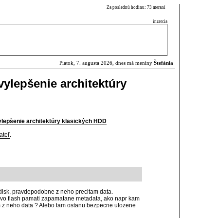
Za poslednú hodinu: 73 meraní
inzercia
Piatok, 7. augusta 2026, dnes má meniny
Štefánia
vylepšenie architektúry
ylepšenie architektúry klasických HDD
ateľ
.
 disk, pravdepodobne z neho precitam data.
a vo flash pamati zapamatane metadata, ako napr kam
m z neho data ? Alebo tam ostanu bezpecne ulozene