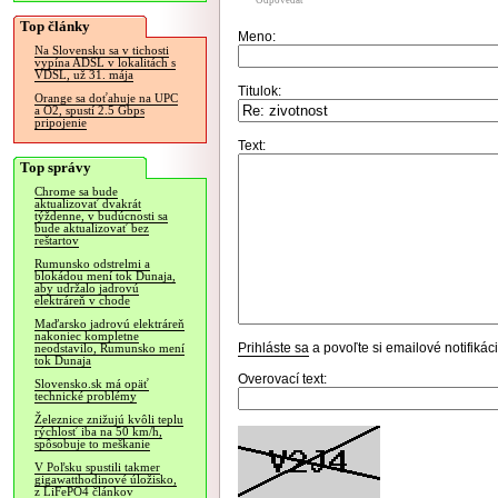
Odpovedať
Top články
Meno:
Na Slovensku sa v tichosti
vypína ADSL v lokalitách s
VDSL, už 31. mája
Titulok:
Orange sa doťahuje na UPC
a O2, spustí 2.5 Gbps
pripojenie
Text:
Top správy
Chrome sa bude
aktualizovať dvakrát
týždenne, v budúcnosti sa
bude aktualizovať bez
reštartov
Rumunsko odstrelmi a
blokádou mení tok Dunaja,
aby udržalo jadrovú
elektráreň v chode
Maďarsko jadrovú elektráreň
nakoniec kompletne
Prihláste sa
a povoľte si emailové notifiká
neodstavilo, Rumunsko mení
tok Dunaja
Overovací text:
Slovensko.sk má opäť
technické problémy
Železnice znižujú kvôli teplu
rýchlosť iba na 50 km/h,
spôsobuje to meškanie
V Poľsku spustili takmer
gigawatthodinové úložisko,
z LiFePO4 článkov