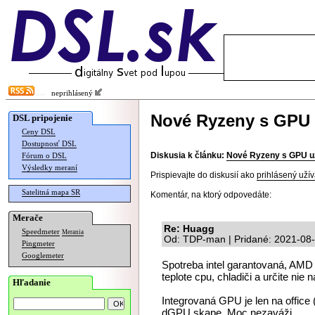
neprihlásený
Nové Ryzeny s GPU u
DSL pripojenie
Ceny DSL
Dostupnosť DSL
Diskusia k článku:
Nové Ryzeny s GPU už
Fórum o DSL
Výsledky meraní
Prispievajte do diskusií ako
prihlásený užív
Satelitná mapa SR
Komentár, na ktorý odpovedáte:
Merače
Re: Huagg
Speedmeter
Merania
Od: TDP-man | Pridané: 2021-08-
Pingmeter
Googlemeter
Spotreba intel garantovaná, AMD l
teplote cpu, chladiči a určite nie 
Hľadanie
Integrovaná GPU je len na office 
dGPU skape. Moc nezaváži.