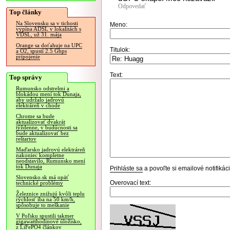
Odpovedať
Top články
Na Slovensku sa v tichosti
Meno:
vypína ADSL v lokalitách s
VDSL, už 31. mája
Orange sa doťahuje na UPC
Titulok:
a O2, spustí 2.5 Gbps
pripojenie
Text:
Top správy
Rumunsko odstrelmi a
blokádou mení tok Dunaja,
aby udržalo jadrovú
elektráreň v chode
Chrome sa bude
aktualizovať dvakrát
týždenne, v budúcnosti sa
bude aktualizovať bez
reštartov
Maďarsko jadrovú elektráreň
nakoniec kompletne
neodstavilo, Rumunsko mení
tok Dunaja
Prihláste sa
a povoľte si emailové notifiká
Slovensko.sk má opäť
Overovací text:
technické problémy
Železnice znižujú kvôli teplu
rýchlosť iba na 50 km/h,
spôsobuje to meškanie
V Poľsku spustili takmer
gigawatthodinové úložisko,
z LiFePO4 článkov