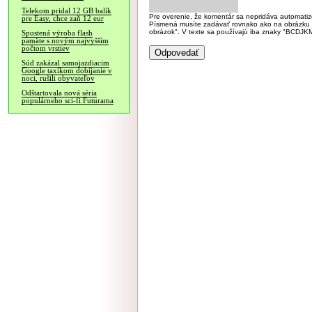
Telekom pridal 12 GB balík
Pre overenie, že komentár sa nepridáva automatizov
pre Easy, chce zaň 12 eur
Písmená musíte zadávať rovnako ako na obrázku veľk
obrázok". V texte sa používajú iba znaky "BC
Spustená výroba flash
pamäte s novým najvyšším
počtom vrstiev
Súd zakázal samojazdiacim
Google taxíkom dobíjanie v
noci, rušili obyvateľov
Odštartovala nová séria
populárneho sci-fi Futurama