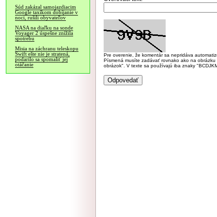
Súd zakázal samojazdiacim
Google taxíkom dobíjanie v
noci, rušili obyvateľov
NASA na diaľku na sonde
Voyager 2 úspešne znížila
spotrebu
Misia na záchranu teleskopu
Swift ešte nie je stratená,
Pre overenie, že komentár sa nepridáva automatizov
podarilo sa spomaliť jej
Písmená musíte zadávať rovnako ako na obrázku veľk
otáčanie
obrázok". V texte sa používajú iba znaky "BC