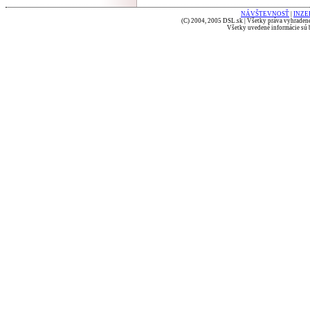
NÁVŠTEVNOSŤ
|
INZE
(C) 2004, 2005 DSL.sk | Všetky práva vyhradené
Všetky uvedené informácie sú b