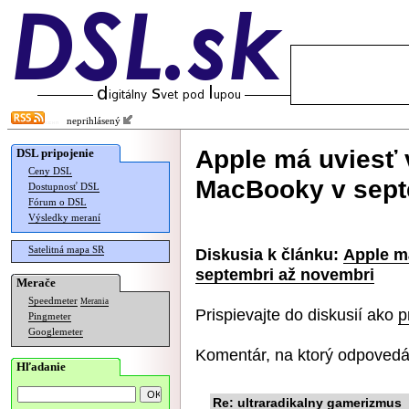
neprihlásený
Apple má uviesť
DSL pripojenie
Ceny DSL
MacBooky v sept
Dostupnosť DSL
Fórum o DSL
Výsledky meraní
Satelitná mapa SR
Diskusia k článku:
Apple m
septembri až novembri
Merače
Speedmeter
Merania
Prispievajte do diskusií ako
p
Pingmeter
Googlemeter
Komentár, na ktorý odpovedá
Hľadanie
Re: ultraradikalny gamerizmus