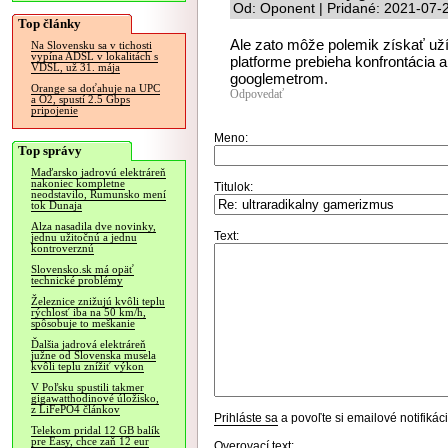
Od: Oponent | Pridané: 2021-07-
Top články
Ale zato môže polemik získať uží
Na Slovensku sa v tichosti
vypína ADSL v lokalitách s
platforme prebieha konfrontácia
VDSL, už 31. mája
googlemetrom.
Orange sa doťahuje na UPC
Odpovedať
a O2, spustí 2.5 Gbps
pripojenie
Meno:
Top správy
Maďarsko jadrovú elektráreň
nakoniec kompletne
Titulok:
neodstavilo, Rumunsko mení
tok Dunaja
Alza nasadila dve novinky,
Text:
jednu užitočnú a jednu
kontroverznú
Slovensko.sk má opäť
technické problémy
Železnice znižujú kvôli teplu
rýchlosť iba na 50 km/h,
spôsobuje to meškanie
Ďalšia jadrová elektráreň
južne od Slovenska musela
kvôli teplu znížiť výkon
V Poľsku spustili takmer
gigawatthodinové úložisko,
z LiFePO4 článkov
Prihláste sa
a povoľte si emailové notifiká
Telekom pridal 12 GB balík
pre Easy, chce zaň 12 eur
Overovací text: