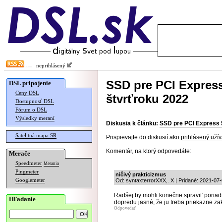
neprihlásený
SSD pre PCI Express
DSL pripojenie
Ceny DSL
štvrťroku 2022
Dostupnosť DSL
Fórum o DSL
Výsledky meraní
Diskusia k článku:
SSD pre PCI Express 
Satelitná mapa SR
Prispievajte do diskusií ako
prihlásený užív
Komentár, na ktorý odpovedáte:
Merače
Speedmeter
Merania
Pingmeter
ničivý prakticizmus
Googlemeter
Od: syntaxterrorXXX,. X | Pridané: 2021-07
Radšej by mohli konečne spraviť poriadnu
Hľadanie
dopredu jasné, že ju treba priekazne z
Odpovedať