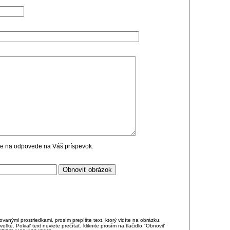
cie na odpovede na Váš príspevok.
anými prostriedkami, prosím prepíšte text, ktorý vidíte na obrázku.
é. Pokiaľ text neviete prečítať, kliknite prosím na tlačidlo "Obnoviť