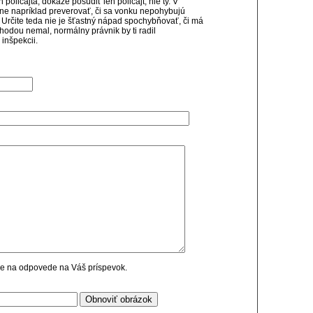
 policajta, dokáže posúdiť len policajt, nie ty. V
mne napríklad preverovať, či sa vonku nepohybujú
Určite teda nie je šťastný nápad spochybňovať, či má
hodou nemal, normálny právnik by ti radil
inšpekcii.
cie na odpovede na Váš príspevok.