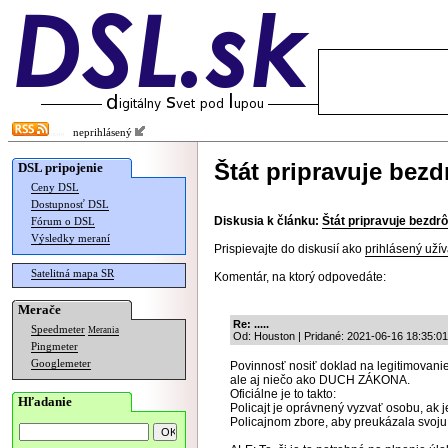
neprihlásený
Štát pripravuje bez
DSL pripojenie
Ceny DSL
Dostupnosť DSL
Diskusia k článku:
Štát pripravuje bezdr
Fórum o DSL
Výsledky meraní
Prispievajte do diskusií ako
prihlásený užív
Satelitná mapa SR
Komentár, na ktorý odpovedáte:
Merače
Re: .....
Speedmeter
Merania
Od: Houston | Pridané: 2021-06-16 18:35:01
Pingmeter
Googlemeter
Povinnosť nosiť doklad na legitimovanie 
ale aj niečo ako DUCH ZÁKONA.
Oficiálne je to takto:
Hľadanie
Policajt je oprávnený vyzvať osobu, ak 
Policajnom zbore, aby preukázala svoju