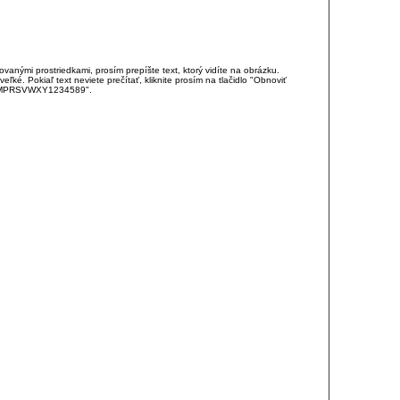
anými prostriedkami, prosím prepíšte text, ktorý vidíte na obrázku.
é. Pokiaľ text neviete prečítať, kliknite prosím na tlačidlo "Obnoviť
DJKMPRSVWXY1234589".