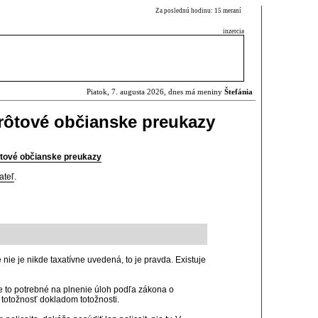
Za poslednú hodinu: 15 meraní
inzercia
Piatok, 7. augusta 2026, dnes má meniny
Štefánia
drôtové občianske preukazy
ôtové občianske preukazy
ateľ
.
nie je nikde taxatívne uvedená, to je pravda. Existuje
je to potrebné na plnenie úloh podľa zákona o
 totožnosť dokladom totožnosti.