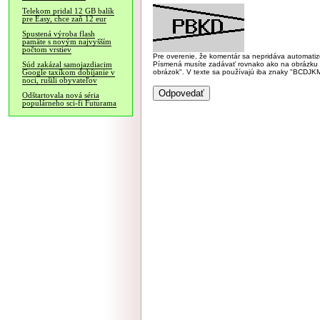
Telekom pridal 12 GB balík
pre Easy, chce zaň 12 eur
Spustená výroba flash
pamäte s novým najvyšším
počtom vrstiev
Pre overenie, že komentár sa nepridáva automatizov
Písmená musíte zadávať rovnako ako na obrázku veľk
Súd zakázal samojazdiacim
obrázok". V texte sa používajú iba znaky "BC
Google taxíkom dobíjanie v
noci, rušili obyvateľov
Odštartovala nová séria
populárneho sci-fi Futurama