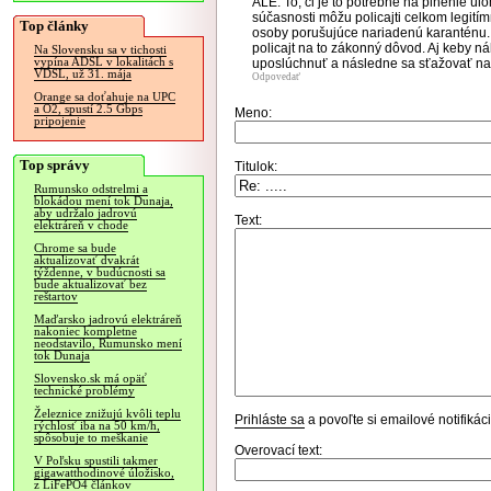
ALE: To, či je to potrebné na plnenie úloh
súčasnosti môžu policajti celkom legití
Top články
osoby porušujúce nariadenú karanténu. 
policajt na to zákonný dôvod. Aj keby ná
Na Slovensku sa v tichosti
vypína ADSL v lokalitách s
uposlúchnuť a následne sa sťažovať na 
VDSL, už 31. mája
Odpovedať
Orange sa doťahuje na UPC
a O2, spustí 2.5 Gbps
Meno:
pripojenie
Top správy
Titulok:
Rumunsko odstrelmi a
blokádou mení tok Dunaja,
aby udržalo jadrovú
Text:
elektráreň v chode
Chrome sa bude
aktualizovať dvakrát
týždenne, v budúcnosti sa
bude aktualizovať bez
reštartov
Maďarsko jadrovú elektráreň
nakoniec kompletne
neodstavilo, Rumunsko mení
tok Dunaja
Slovensko.sk má opäť
technické problémy
Železnice znižujú kvôli teplu
Prihláste sa
a povoľte si emailové notifiká
rýchlosť iba na 50 km/h,
spôsobuje to meškanie
Overovací text:
V Poľsku spustili takmer
gigawatthodinové úložisko,
z LiFePO4 článkov