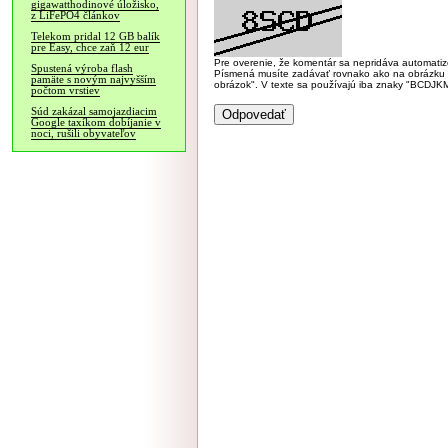
gigawatthodinové úložisko,
z LiFePO4 článkov
Telekom pridal 12 GB balík
pre Easy, chce zaň 12 eur
Pre overenie, že komentár sa nepridáva automatizov
Spustená výroba flash
Písmená musíte zadávať rovnako ako na obrázku veľk
pamäte s novým najvyšším
obrázok". V texte sa používajú iba znaky "BC
počtom vrstiev
Súd zakázal samojazdiacim
Google taxíkom dobíjanie v
noci, rušili obyvateľov