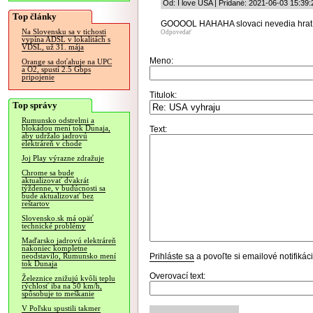
Od: I love USA | Pridané: 2021-06-03 15:39:
Top články
GOOOOL HAHAHA slovaci nevedia hrat
Na Slovensku sa v tichosti
Odpovedať
vypína ADSL v lokalitách s
VDSL, už 31. mája
Meno:
Orange sa doťahuje na UPC
a O2, spustí 2.5 Gbps
pripojenie
Titulok:
Top správy
Rumunsko odstrelmi a
blokádou mení tok Dunaja,
Text:
aby udržalo jadrovú
elektráreň v chode
Joj Play výrazne zdražuje
Chrome sa bude
aktualizovať dvakrát
týždenne, v budúcnosti sa
bude aktualizovať bez
reštartov
Slovensko.sk má opäť
technické problémy
Maďarsko jadrovú elektráreň
nakoniec kompletne
Prihláste sa
a povoľte si emailové notifiká
neodstavilo, Rumunsko mení
tok Dunaja
Overovací text:
Železnice znižujú kvôli teplu
rýchlosť iba na 50 km/h,
spôsobuje to meškanie
V Poľsku spustili takmer