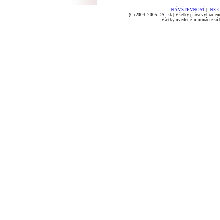
NÁVŠTEVNOSŤ
|
INZE
(C) 2004, 2005 DSL.sk | Všetky práva vyhradené
Všetky uvedené informácie sú b