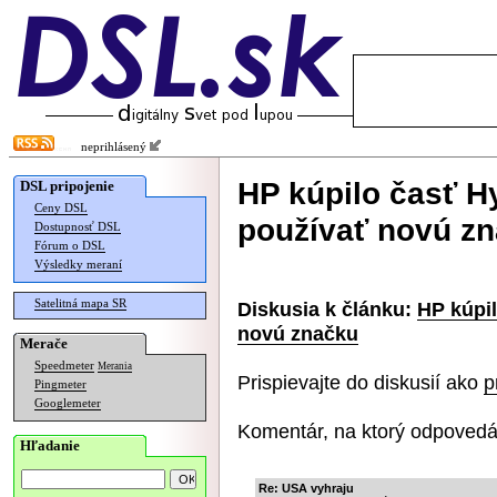
neprihlásený
HP kúpilo časť H
DSL pripojenie
Ceny DSL
používať novú z
Dostupnosť DSL
Fórum o DSL
Výsledky meraní
Satelitná mapa SR
Diskusia k článku:
HP kúpi
novú značku
Merače
Speedmeter
Merania
Prispievajte do diskusií ako
p
Pingmeter
Googlemeter
Komentár, na ktorý odpovedá
Hľadanie
Re: USA vyhraju