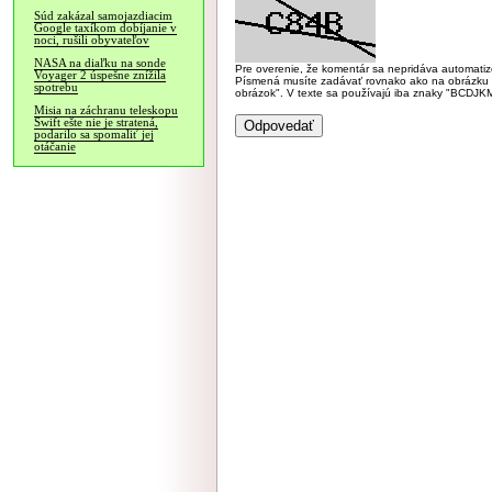
Súd zakázal samojazdiacim
Google taxíkom dobíjanie v
noci, rušili obyvateľov
NASA na diaľku na sonde
Pre overenie, že komentár sa nepridáva automatizov
Voyager 2 úspešne znížila
Písmená musíte zadávať rovnako ako na obrázku veľk
spotrebu
obrázok". V texte sa používajú iba znaky "BC
Misia na záchranu teleskopu
Swift ešte nie je stratená,
podarilo sa spomaliť jej
otáčanie