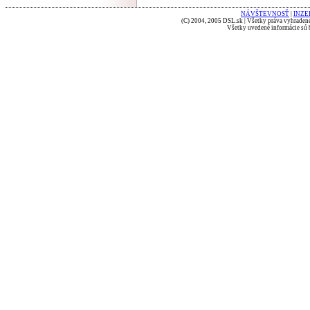
NÁVŠTEVNOSŤ
|
INZE
(C) 2004, 2005 DSL.sk | Všetky práva vyhradené
Všetky uvedené informácie sú b