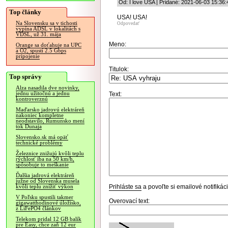
Od: I love USA | Pridané: 2021-06-03 15:36:
Top články
USA! USA!
Na Slovensku sa v tichosti
Odpovedať
vypína ADSL v lokalitách s
VDSL, už 31. mája
Meno:
Orange sa doťahuje na UPC
a O2, spustí 2.5 Gbps
pripojenie
Titulok:
Top správy
Alza nasadila dve novinky,
jednu užitočnú a jednu
Text:
kontroverznú
Maďarsko jadrovú elektráreň
nakoniec kompletne
neodstavilo, Rumunsko mení
tok Dunaja
Slovensko.sk má opäť
technické problémy
Železnice znižujú kvôli teplu
rýchlosť iba na 50 km/h,
spôsobuje to meškanie
Ďalšia jadrová elektráreň
južne od Slovenska musela
Prihláste sa
a povoľte si emailové notifiká
kvôli teplu znížiť výkon
V Poľsku spustili takmer
Overovací text:
gigawatthodinové úložisko,
z LiFePO4 článkov
Telekom pridal 12 GB balík
pre Easy, chce zaň 12 eur