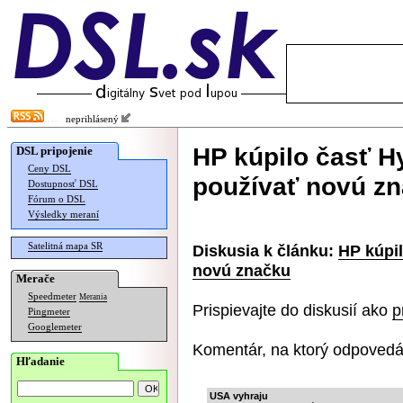
neprihlásený
HP kúpilo časť H
DSL pripojenie
Ceny DSL
používať novú z
Dostupnosť DSL
Fórum o DSL
Výsledky meraní
Satelitná mapa SR
Diskusia k článku:
HP kúpi
novú značku
Merače
Speedmeter
Merania
Prispievajte do diskusií ako
p
Pingmeter
Googlemeter
Komentár, na ktorý odpovedá
Hľadanie
USA vyhraju