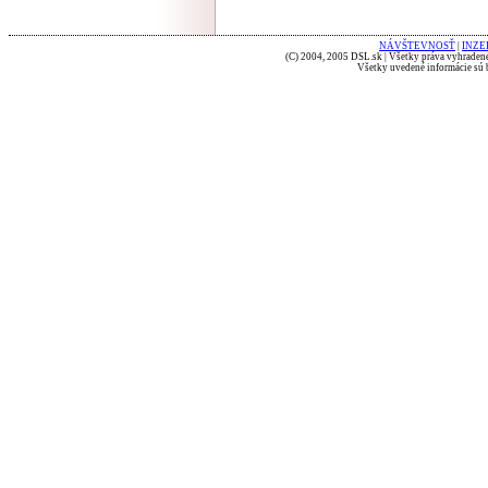
NÁVŠTEVNOSŤ
|
INZE
(C) 2004, 2005 DSL.sk | Všetky práva vyhradené
Všetky uvedené informácie sú b