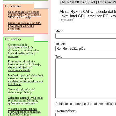
Od: kZzC8CdeQ63Zt | Pridané: 2
Top články
Ak sa Ryzen 3 APU nebude dat kup
Na Slovensku sa v tichosti
vypína ADSL v lokalitách s
Lake. Intel GPU staci pre PC, ktor
VDSL, už 31. mája
Odpovedať
Orange sa doťahuje na UPC
a O2, spustí 2.5 Gbps
pripojenie
Meno:
Top správy
Titulok:
Chrome sa bude
aktualizovať dvakrát
týždenne, v budúcnosti sa
bude aktualizovať bez
reštartov
Text:
Rumunsko odstrelmi a
blokádou mení tok Dunaja,
aby udržalo jadrovú
elektráreň v chode
Maďarsko jadrovú elektráreň
nakoniec kompletne
neodstavilo, Rumunsko mení
tok Dunaja
Slovensko.sk má opäť
technické problémy
Železnice znižujú kvôli teplu
rýchlosť iba na 50 km/h,
spôsobuje to meškanie
Prihláste sa
a povoľte si emailové notifiká
V Poľsku spustili takmer
Overovací text:
gigawatthodinové úložisko,
z LiFePO4 článkov