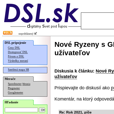
neprihlásený
Nové Ryzeny s G
DSL pripojenie
Ceny DSL
užívateľov
Dostupnosť DSL
Fórum o DSL
Výsledky meraní
Satelitná mapa SR
Diskusia k článku:
Nové Ry
užívateľov
Merače
Speedmeter
Merania
Prispievajte do diskusií ako
p
Pingmeter
Googlemeter
Komentár, na ktorý odpovedá
Hľadanie
Re: Rok 2021, píče