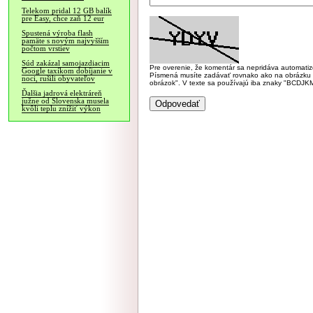
Telekom pridal 12 GB balík
pre Easy, chce zaň 12 eur
Spustená výroba flash
pamäte s novým najvyšším
počtom vrstiev
Súd zakázal samojazdiacim
Pre overenie, že komentár sa nepridáva automatizov
Google taxíkom dobíjanie v
Písmená musíte zadávať rovnako ako na obrázku veľk
noci, rušili obyvateľov
obrázok". V texte sa používajú iba znaky "BC
Ďalšia jadrová elektráreň
južne od Slovenska musela
kvôli teplu znížiť výkon