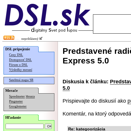
neprihlásený
Predstavené radi
DSL pripojenie
Ceny DSL
Express 5.0
Dostupnosť DSL
Fórum o DSL
Výsledky meraní
Satelitná mapa SR
Diskusia k článku:
Predsta
5.0
Merače
Speedmeter
Merania
Prispievajte do diskusií ako
p
Pingmeter
Googlemeter
Komentár, na ktorý odpovedá
Hľadanie
Re: kategoorizácia