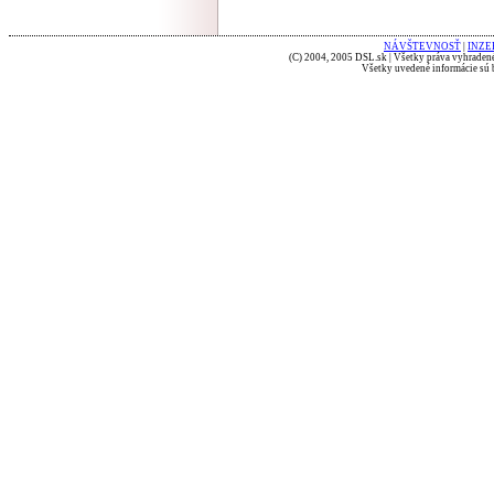
NÁVŠTEVNOSŤ
|
INZE
(C) 2004, 2005 DSL.sk | Všetky práva vyhradené
Všetky uvedené informácie sú b