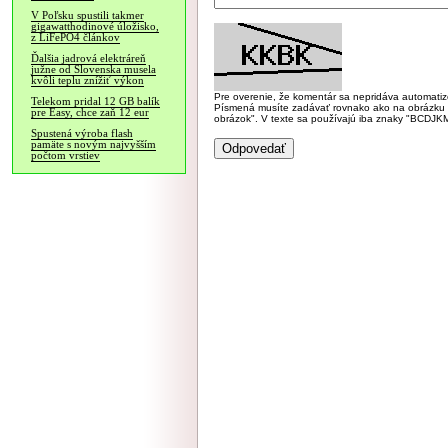
V Poľsku spustili takmer
gigawatthodinové úložisko,
z LiFePO4 článkov
Ďalšia jadrová elektráreň
južne od Slovenska musela
kvôli teplu znížiť výkon
Pre overenie, že komentár sa nepridáva automatizov
Telekom pridal 12 GB balík
Písmená musíte zadávať rovnako ako na obrázku veľk
pre Easy, chce zaň 12 eur
obrázok". V texte sa používajú iba znaky "BC
Spustená výroba flash
pamäte s novým najvyšším
počtom vrstiev