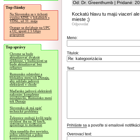
Od: Dr. Greenthumb | Pridané: 2
Top články
Kockatú hlavu tu majú viacerí al
Na Slovensku sa v tichosti
vypína ADSL v lokalitách s
mieste ;)
VDSL, už 31. mája
Odpovedať
Orange sa doťahuje na UPC
a O2, spustí 2.5 Gbps
pripojenie
Meno:
Top správy
Titulok:
Chrome sa bude
aktualizovať dvakrát
týždenne, v budúcnosti sa
bude aktualizovať bez
reštartov
Text:
Rumunsko odstrelmi a
blokádou mení tok Dunaja,
aby udržalo jadrovú
elektráreň v chode
Maďarsko jadrovú elektráreň
nakoniec kompletne
neodstavilo, Rumunsko mení
tok Dunaja
Slovensko.sk má opäť
technické problémy
Železnice znižujú kvôli teplu
rýchlosť iba na 50 km/h,
spôsobuje to meškanie
Prihláste sa
a povoľte si emailové notifiká
Alza nasadila dve novinky,
Overovací text:
jednu užitočnú a jednu
kontroverznú