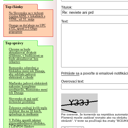
Top články
Titulok:
Na Slovensku sa v tichosti
vypína ADSL v lokalitách s
VDSL, už 31. mája
Text:
Orange sa doťahuje na UPC
a O2, spustí 2.5 Gbps
pripojenie
Top správy
Chrome sa bude
aktualizovať dvakrát
týždenne, v budúcnosti sa
bude aktualizovať bez
reštartov
Rumunsko odstrelmi a
blokádou mení tok Dunaja,
Prihláste sa
a povoľte si emailové notifiká
aby udržalo jadrovú
elektráreň v chode
Overovací text:
Maďarsko jadrovú elektráreň
nakoniec kompletne
neodstavilo, Rumunsko mení
tok Dunaja
Slovensko.sk má opäť
technické problémy
Železnice znižujú kvôli teplu
rýchlosť iba na 50 km/h,
spôsobuje to meškanie
Pre overenie, že komentár sa nepridáva automatizov
Písmená musíte zadávať rovnako ako na obrázku veľk
V Poľsku spustili takmer
obrázok". V texte sa používajú iba znaky "BC
gigawatthodinové úložisko,
z LiFePO4 článkov