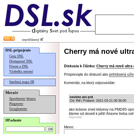
neprihlásený
Cherry má nové ultr
DSL pripojenie
Ceny DSL
Dostupnosť DSL
Diskusia k článku:
Cherry má nové ultra
Fórum o DSL
Výsledky meraní
Prispievajte do diskusií ako
prihlásený užív
Satelitná mapa SR
Komentár, na ktorý odpovedáte:
Merače
neviete ani prd
Speedmeter
Merania
Od: ffdf | Pridané: 2021-03-21 00:36:00
Pingmeter
Googlemeter
ako krásne zneli klávesy na PMD85 opro
Ideme od deseti k pěti! /hlavne treba odrb
Odpovedať
Hľadanie
Meno: