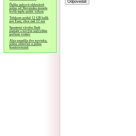
Ďalšia jadrová elektráreň
južne od Slovenska musela
kvôli teplu znížiť výkon
Telekom pridal 12 GB balík
pre Easy, chce zaň 12 eur
Spustená výroba flash
pamäte s novým najvyšším
počtom vrstiev
Alza nasadila dve novinky,
jednu užitočnú a jednu
kontroverznú