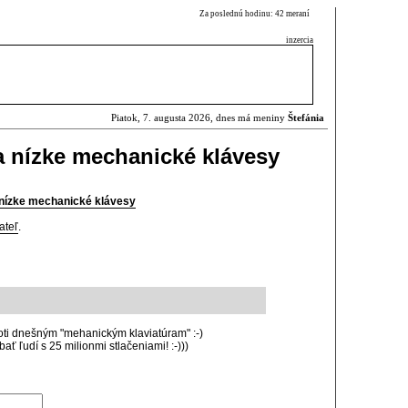
Za poslednú hodinu: 42 meraní
inzercia
Piatok, 7. augusta 2026, dnes má meniny
Štefánia
a nízke mechanické klávesy
 nízke mechanické klávesy
ateľ
.
ti dnešným "mehanickým klaviatúram" :-)
ať ľudí s 25 milionmi stlačeniami! :-)))