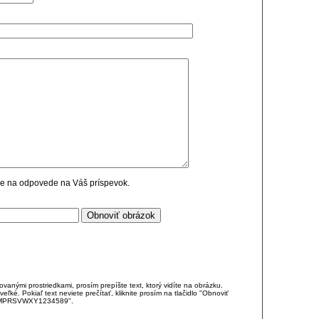
cie na odpovede na Váš príspevok.
anými prostriedkami, prosím prepíšte text, ktorý vidíte na obrázku.
é. Pokiaľ text neviete prečítať, kliknite prosím na tlačidlo "Obnoviť
DJKMPRSVWXY1234589".