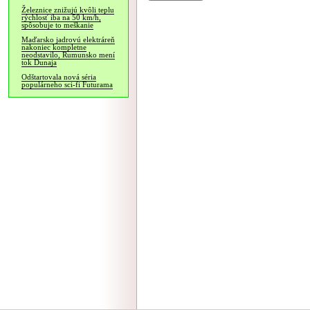
Železnice znižujú kvôli teplu
rýchlosť iba na 50 km/h,
spôsobuje to meškanie
Maďarsko jadrovú elektráreň
nakoniec kompletne
neodstavilo, Rumunsko mení
tok Dunaja
Odštartovala nová séria
populárneho sci-fi Futurama