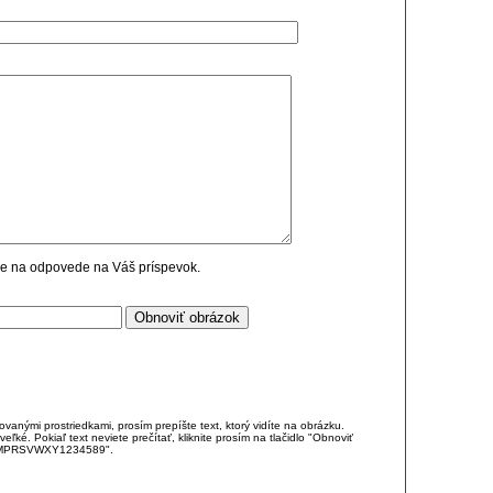
cie na odpovede na Váš príspevok.
anými prostriedkami, prosím prepíšte text, ktorý vidíte na obrázku.
é. Pokiaľ text neviete prečítať, kliknite prosím na tlačidlo "Obnoviť
DJKMPRSVWXY1234589".