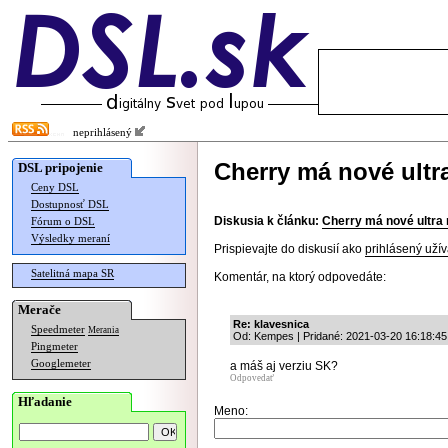
neprihlásený
Cherry má nové ultr
DSL pripojenie
Ceny DSL
Dostupnosť DSL
Diskusia k článku:
Cherry má nové ultra
Fórum o DSL
Výsledky meraní
Prispievajte do diskusií ako
prihlásený užív
Satelitná mapa SR
Komentár, na ktorý odpovedáte:
Merače
Re: klavesnica
Speedmeter
Merania
Od: Kempes | Pridané: 2021-03-20 16:18:45
Pingmeter
Googlemeter
a máš aj verziu SK?
Odpovedať
Hľadanie
Meno: