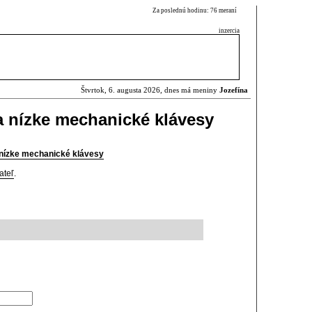
Za poslednú hodinu: 76 meraní
inzercia
Štvrtok, 6. augusta 2026, dnes má meniny
Jozefína
a nízke mechanické klávesy
 nízke mechanické klávesy
ateľ
.