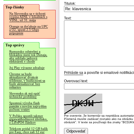
Titulok:
Top články
Na Slovensku sa v tichosti
vypína ADSL v lokalitách s
Text:
VDSL, už 31. mája
Orange sa doťahuje na UPC
a O2, spustí 2.5 Gbps
pripojenie
Top správy
Rumunsko odstrelmi a
blokádou mení tok Dunaja,
aby udržalo jadrovú
elektráreň v chode
Joj Play výrazne zdražuje
Prihláste sa
a povoľte si emailové notifiká
Chrome sa bude
aktualizovať dvakrát
týždenne, v budúcnosti sa
Overovací text:
bude aktualizovať bez
reštartov
Slovensko.sk má opäť
technické problémy
Spustená výroba flash
pamäte s novým najvyšším
počtom vrstiev
Pre overenie, že komentár sa nepridáva automatizov
V Poľsku spustili takmer
Písmená musíte zadávať rovnako ako na obrázku veľk
gigawatthodinové úložisko,
obrázok". V texte sa používajú iba znaky "BC
z LiFePO4 článkov
Telekom pridal 12 GB balík
pre Easy, chce zaň 12 eur