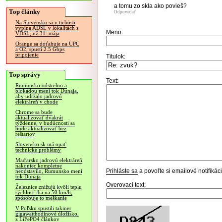
a tomu zo skla ako povieš?
Top články
Odpovedať
Na Slovensku sa v tichosti
vypína ADSL v lokalitách s
Meno:
VDSL, už 31. mája
Orange sa doťahuje na UPC
a O2, spustí 2.5 Gbps
pripojenie
Titulok:
Top správy
Text:
Rumunsko odstrelmi a
blokádou mení tok Dunaja,
aby udržalo jadrovú
elektráreň v chode
Chrome sa bude
aktualizovať dvakrát
týždenne, v budúcnosti sa
bude aktualizovať bez
reštartov
Slovensko.sk má opäť
technické problémy
Maďarsko jadrovú elektráreň
nakoniec kompletne
Prihláste sa
a povoľte si emailové notifiká
neodstavilo, Rumunsko mení
tok Dunaja
Overovací text:
Železnice znižujú kvôli teplu
rýchlosť iba na 50 km/h,
spôsobuje to meškanie
V Poľsku spustili takmer
gigawatthodinové úložisko,
z LiFePO4 článkov