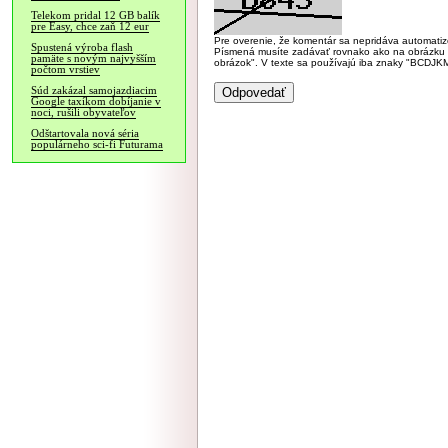
Telekom pridal 12 GB balík
pre Easy, chce zaň 12 eur
Pre overenie, že komentár sa nepridáva automatizov
Spustená výroba flash
Písmená musíte zadávať rovnako ako na obrázku veľk
pamäte s novým najvyšším
obrázok". V texte sa používajú iba znaky "BC
počtom vrstiev
Súd zakázal samojazdiacim
Google taxíkom dobíjanie v
noci, rušili obyvateľov
Odštartovala nová séria
populárneho sci-fi Futurama