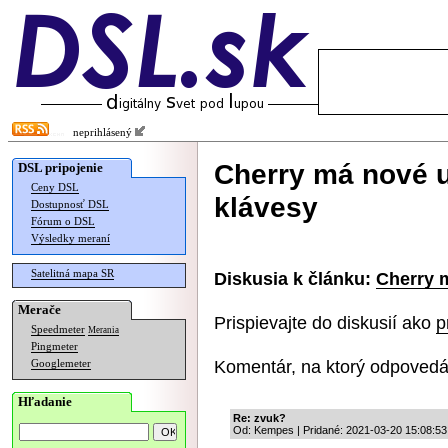
neprihlásený
Cherry má nové u
DSL pripojenie
Ceny DSL
klávesy
Dostupnosť DSL
Fórum o DSL
Výsledky meraní
Satelitná mapa SR
Diskusia k článku:
Cherry 
Merače
Prispievajte do diskusií ako
p
Speedmeter
Merania
Pingmeter
Komentár, na ktorý odpovedá
Googlemeter
Hľadanie
Re: zvuk?
Od: Kempes | Pridané: 2021-03-20 15:08:53