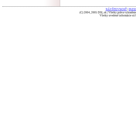
NÁVŠTEVNOSŤ
|
INZE
(C) 2004, 2005 DSL.sk | Všetky práva vyhradené
Všetky uvedené informácie sú b