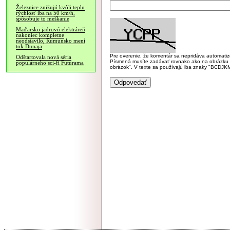
Železnice znižujú kvôli teplu
rýchlosť iba na 50 km/h,
spôsobuje to meškanie
Maďarsko jadrovú elektráreň
nakoniec kompletne
neodstavilo, Rumunsko mení
tok Dunaja
Pre overenie, že komentár sa nepridáva automatizov
Odštartovala nová séria
Písmená musíte zadávať rovnako ako na obrázku veľk
populárneho sci-fi Futurama
obrázok". V texte sa používajú iba znaky "BC