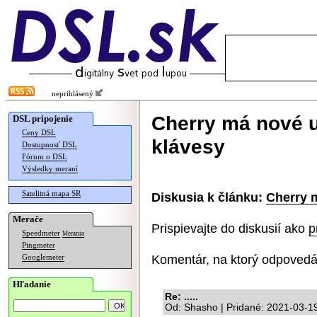
neprihlásený
Cherry má nové u
DSL pripojenie
Ceny DSL
klávesy
Dostupnosť DSL
Fórum o DSL
Výsledky meraní
Satelitná mapa SR
Diskusia k článku:
Cherry 
Merače
Prispievajte do diskusií ako
p
Speedmeter
Merania
Pingmeter
Komentár, na ktorý odpovedá
Googlemeter
Hľadanie
Re: .....
Od: Shasho | Pridané: 2021-03-1