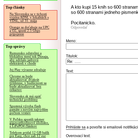
A kto kupi 15 knih so 600 strana
Top články
so 600 stranami jedneho pismen
Na Slovensku sa v tichosti
vypína ADSL v lokalitách s
VDSL, už 31. mája
Pocitanicko.
Odpovedať
Orange sa doťahuje na UPC
a O2, spustí 2.5 Gbps
pripojenie
Meno:
Top správy
Rumunsko odstrelmi a
Titulok:
blokádou mení tok Dunaja,
aby udržalo jadrovú
elektráreň v chode
Joj Play výrazne zdražuje
Text:
Chrome sa bude
aktualizovať dvakrát
týždenne, v budúcnosti sa
bude aktualizovať bez
reštartov
Slovensko.sk má opäť
technické problémy
Spustená výroba flash
pamäte s novým najvyšším
počtom vrstiev
V Poľsku spustili takmer
gigawatthodinové úložisko,
z LiFePO4 článkov
Prihláste sa
a povoľte si emailové notifiká
Telekom pridal 12 GB balík
Overovací text:
pre Easy, chce zaň 12 eur