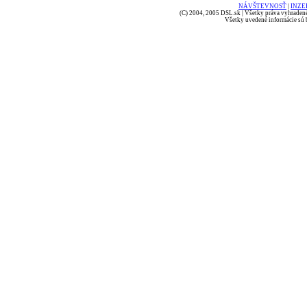
NÁVŠTEVNOSŤ
|
INZE
(C) 2004, 2005 DSL.sk | Všetky práva vyhradené
Všetky uvedené informácie sú b