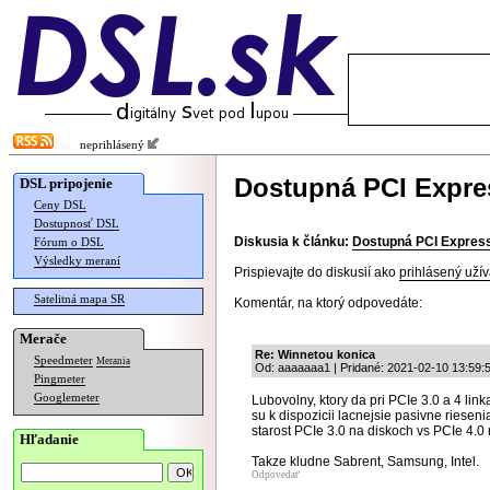
neprihlásený
Dostupná PCI Expres
DSL pripojenie
Ceny DSL
Dostupnosť DSL
Diskusia k článku:
Dostupná PCI Express
Fórum o DSL
Výsledky meraní
Prispievajte do diskusií ako
prihlásený užív
Satelitná mapa SR
Komentár, na ktorý odpovedáte:
Merače
Re: Winnetou konica
Speedmeter
Merania
Od: aaaaaaa1 | Pridané: 2021-02-10 13:59:
Pingmeter
Googlemeter
Lubovolny, ktory da pri PCIe 3.0 a 4 lin
su k dispozicii lacnejsie pasivne rieseni
starost PCIe 3.0 na diskoch vs PCIe 4.0 
Hľadanie
Takze kludne Sabrent, Samsung, Intel.
Odpovedať