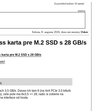
Za poslednú hodinu: 82 meraní
inzercia
Sobota, 8. augusta 2026, dnes má meniny
Oskár
s karta pre M.2 SSD s 28 GB/s
 karta pre M.2 SSD s 28 GB/s
ateľ
.
55
kach 3,5 GB/s. Davas ich tam 8 (na 4x4 PCIe 3.0 bifurb
a), cele pole ma 8x3,5 => 28; radic si zoberie na
na interface od hosta.