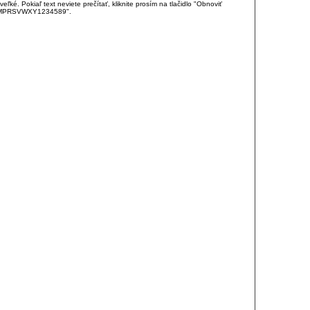
é. Pokiaľ text neviete prečítať, kliknite prosím na tlačidlo "Obnoviť
DJKMPRSVWXY1234589".