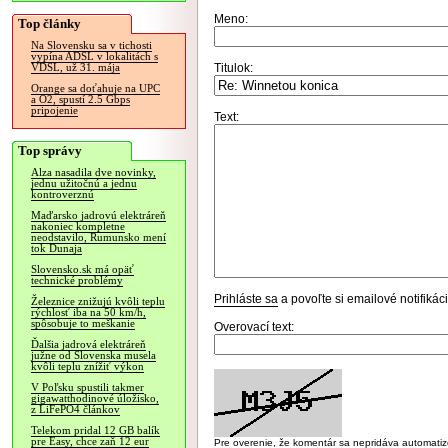
Meno:
Top články
Na Slovensku sa v tichosti
vypína ADSL v lokalitách s
Titulok:
VDSL, už 31. mája
Orange sa doťahuje na UPC
a O2, spustí 2.5 Gbps
pripojenie
Text:
Top správy
Alza nasadila dve novinky,
jednu užitočnú a jednu
kontroverznú
Maďarsko jadrovú elektráreň
nakoniec kompletne
neodstavilo, Rumunsko mení
tok Dunaja
Slovensko.sk má opäť
technické problémy
Prihláste sa
a povoľte si emailové notifiká
Železnice znižujú kvôli teplu
rýchlosť iba na 50 km/h,
spôsobuje to meškanie
Overovací text:
Ďalšia jadrová elektráreň
južne od Slovenska musela
kvôli teplu znížiť výkon
V Poľsku spustili takmer
gigawatthodinové úložisko,
z LiFePO4 článkov
Telekom pridal 12 GB balík
pre Easy, chce zaň 12 eur
Pre overenie, že komentár sa nepridáva automatizov