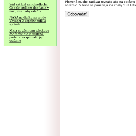
Písmená musíte zadávať rovnako ako na obrázku veľk
Súd zakázal samojazdiacim
obrázok". V texte sa používajú iba znaky "BC
Google taxíkom dobíjanie v
noci, rušili obyvateľov
NASA na diaľku na sonde
Voyager 2 úspešne znížila
spotrebu
Misia na záchranu teleskopu
Swift ešte nie je stratená,
podarilo sa spomaliť jej
otáčanie