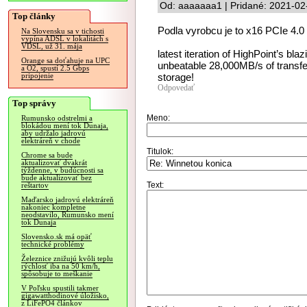
Od: aaaaaaa1 | Pridané: 2021-02
Top články
Podla vyrobcu je to x16 PCIe 4.0 
Na Slovensku sa v tichosti
vypína ADSL v lokalitách s
VDSL, už 31. mája
latest iteration of HighPoint’s b
Orange sa doťahuje na UPC
unbeatable 28,000MB/s of transfe
a O2, spustí 2.5 Gbps
storage!
pripojenie
Odpovedať
Top správy
Meno:
Rumunsko odstrelmi a
blokádou mení tok Dunaja,
aby udržalo jadrovú
elektráreň v chode
Titulok:
Chrome sa bude
aktualizovať dvakrát
týždenne, v budúcnosti sa
bude aktualizovať bez
Text:
reštartov
Maďarsko jadrovú elektráreň
nakoniec kompletne
neodstavilo, Rumunsko mení
tok Dunaja
Slovensko.sk má opäť
technické problémy
Železnice znižujú kvôli teplu
rýchlosť iba na 50 km/h,
spôsobuje to meškanie
V Poľsku spustili takmer
gigawatthodinové úložisko,
z LiFePO4 článkov