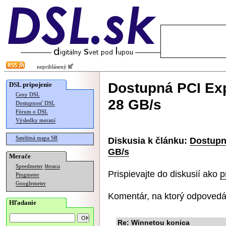
neprihlásený
Dostupná PCI Exp
DSL pripojenie
Ceny DSL
28 GB/s
Dostupnosť DSL
Fórum o DSL
Výsledky meraní
Satelitná mapa SR
Diskusia k článku:
Dostupn
GB/s
Merače
Speedmeter
Merania
Prispievajte do diskusií ako
p
Pingmeter
Googlemeter
Komentár, na ktorý odpovedá
Hľadanie
Re: Winnetou konica