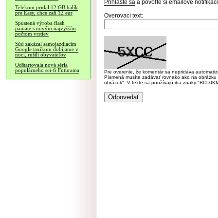
Prihláste sa
a povoľte si emailové notifiká
Telekom pridal 12 GB balík
pre Easy, chce zaň 12 eur
Overovací text:
Spustená výroba flash
pamäte s novým najvyšším
počtom vrstiev
Súd zakázal samojazdiacim
Google taxíkom dobíjanie v
noci, rušili obyvateľov
Odštartovala nová séria
populárneho sci-fi Futurama
Pre overenie, že komentár sa nepridáva automatizov
Písmená musíte zadávať rovnako ako na obrázku veľk
obrázok". V texte sa používajú iba znaky "BC