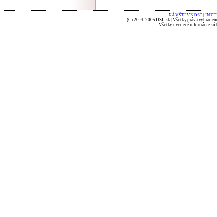
NÁVŠTEVNOSŤ
|
INZE
(C) 2004, 2005 DSL.sk | Všetky práva vyhradené
Všetky uvedené informácie sú b