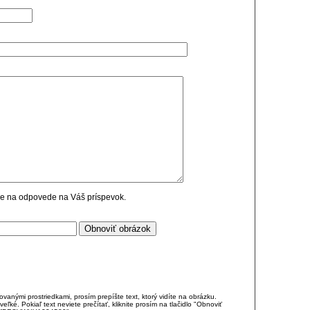
cie na odpovede na Váš príspevok.
anými prostriedkami, prosím prepíšte text, ktorý vidíte na obrázku.
é. Pokiaľ text neviete prečítať, kliknite prosím na tlačidlo "Obnoviť