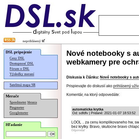
neprihlásený
Nové notebooky s a
DSL pripojenie
Ceny DSL
webkamery pre ochr
Dostupnosť DSL
Fórum o DSL
Výsledky meraní
Diskusia k článku:
Nové notebooky s au
Satelitná mapa SR
Prispievajte do diskusií ako
prihlásený užív
Komentár, na ktorý odpovedáte:
Merače
Speedmeter
Merania
Pingmeter
automaticka krytka
Googlemeter
Od: sdfdfv | Pridané: 2021-01-07 18:53:52
LOOL .. za cenu komplikovaneho hw, sw 
Hľadanie
bez krytky. Bravo, skutocne bravo chlapc
Odpovedať