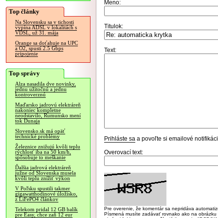
Meno:
Top články
Na Slovensku sa v tichosti
Titulok:
vypína ADSL v lokalitách s
VDSL, už 31. mája
Orange sa doťahuje na UPC
a O2, spustí 2.5 Gbps
Text:
pripojenie
Top správy
Alza nasadila dve novinky,
jednu užitočnú a jednu
kontroverznú
Maďarsko jadrovú elektráreň
nakoniec kompletne
neodstavilo, Rumunsko mení
tok Dunaja
Slovensko.sk má opäť
technické problémy
Prihláste sa
a povoľte si emailové notifiká
Železnice znižujú kvôli teplu
Overovací text:
rýchlosť iba na 50 km/h,
spôsobuje to meškanie
Ďalšia jadrová elektráreň
južne od Slovenska musela
kvôli teplu znížiť výkon
V Poľsku spustili takmer
gigawatthodinové úložisko,
z LiFePO4 článkov
Pre overenie, že komentár sa nepridáva automatizov
Telekom pridal 12 GB balík
Písmená musíte zadávať rovnako ako na obrázku veľk
pre Easy, chce zaň 12 eur