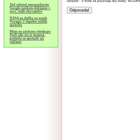
obrázok". V texte sa používajú iba znaky "BC
Súd zakázal samojazdiacim
Google taxíkom dobíjanie v
noci, rušili obyvateľov
NASA na diaľku na sonde
Voyager 2 úspešne znížila
spotrebu
Misia na záchranu teleskopu
Swift ešte nie je stratená,
podarilo sa spomaliť jej
otáčanie