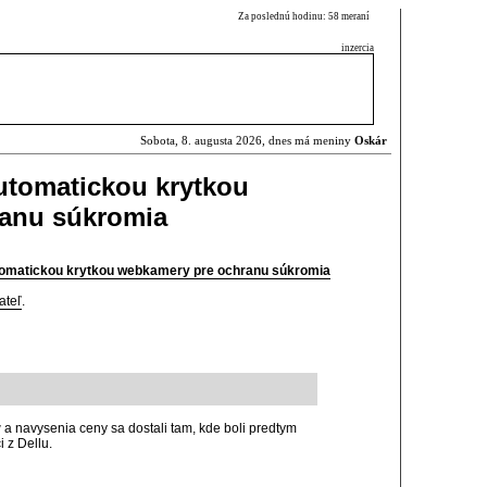
Za poslednú hodinu: 58 meraní
inzercia
Sobota, 8. augusta 2026, dnes má meniny
Oskár
utomatickou krytkou
anu súkromia
tomatickou krytkou webkamery pre ochranu súkromia
ateľ
.
a navysenia ceny sa dostali tam, kde boli predtym
i z Dellu.