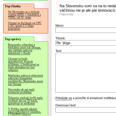
Na Slovensku som sa na to nedávno
Top články
väčšinou nie je ale pár testovac
Na Slovensku sa v tichosti
Odpovedať
vypína ADSL v lokalitách s
VDSL, už 31. mája
Orange sa doťahuje na UPC
Meno:
a O2, spustí 2.5 Gbps
pripojenie
Titulok:
Top správy
Rumunsko odstrelmi a
blokádou mení tok Dunaja,
aby udržalo jadrovú
Text:
elektráreň v chode
Chrome sa bude
aktualizovať dvakrát
týždenne, v budúcnosti sa
bude aktualizovať bez
reštartov
Maďarsko jadrovú elektráreň
nakoniec kompletne
neodstavilo, Rumunsko mení
tok Dunaja
Slovensko.sk má opäť
technické problémy
Železnice znižujú kvôli teplu
Prihláste sa
a povoľte si emailové notifiká
rýchlosť iba na 50 km/h,
spôsobuje to meškanie
Overovací text:
V Poľsku spustili takmer
gigawatthodinové úložisko,
z LiFePO4 článkov