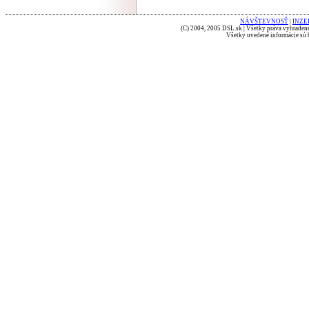
NÁVŠTEVNOSŤ
|
INZE
(C) 2004, 2005 DSL.sk | Všetky práva vyhradené
Všetky uvedené informácie sú b