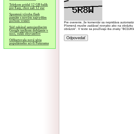
Telekom pridal 12 GB balík
pre Easy, chce zaň 12 eur
Spustená výroba flash
pamäte s novým najvyšším
počtom vrstiev
Pre overenie, že komentár sa nepridáva automatizov
Písmená musíte zadávať rovnako ako na obrázku veľk
Súd zakázal samojazdiacim
obrázok". V texte sa používajú iba znaky "BC
Google taxíkom dobíjanie v
noci, rušili obyvateľov
Odštartovala nová séria
populárneho sci-fi Futurama