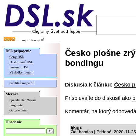
neprihlásený
Česko plošne zr
DSL pripojenie
Ceny DSL
bondingu
Dostupnosť DSL
Fórum o DSL
Výsledky meraní
Satelitná mapa SR
Diskusia k článku:
Česko p
Merače
Prispievajte do diskusií ako
p
Speedmeter
Merania
Pingmeter
Komentár, na ktorý odpovedá
Googlemeter
Hľadanie
ljkjgs
Od: hasdas | Pridané: 2020-11-25