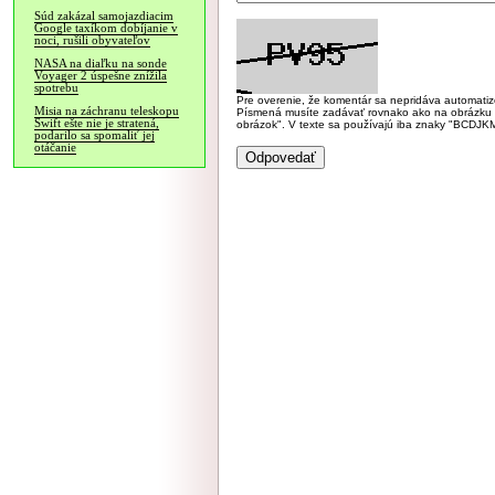
Súd zakázal samojazdiacim
Google taxíkom dobíjanie v
noci, rušili obyvateľov
NASA na diaľku na sonde
Voyager 2 úspešne znížila
spotrebu
Pre overenie, že komentár sa nepridáva automatizov
Misia na záchranu teleskopu
Písmená musíte zadávať rovnako ako na obrázku veľk
Swift ešte nie je stratená,
obrázok". V texte sa používajú iba znaky "BC
podarilo sa spomaliť jej
otáčanie