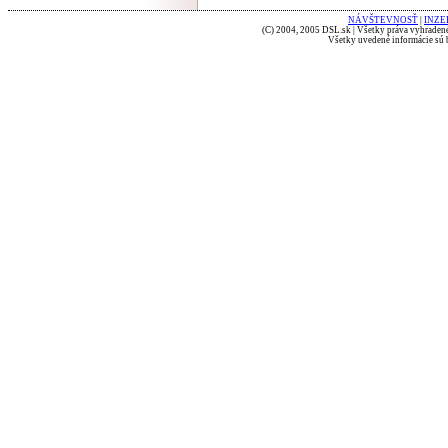
NÁVŠTEVNOSŤ
|
INZE
(C) 2004, 2005 DSL.sk | Všetky práva vyhradené
Všetky uvedené informácie sú b