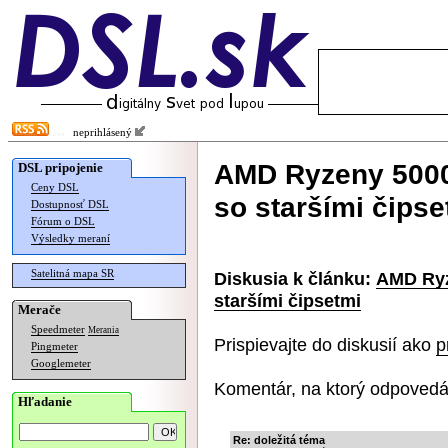
neprihlásený
AMD Ryzeny 5000
DSL pripojenie
Ceny DSL
so staršími čipse
Dostupnosť DSL
Fórum o DSL
Výsledky meraní
Satelitná mapa SR
Diskusia k článku:
AMD Ryz
staršími čipsetmi
Merače
Speedmeter
Merania
Prispievajte do diskusií ako
p
Pingmeter
Googlemeter
Komentár, na ktorý odpovedá
Hľadanie
Re: doležitá téma