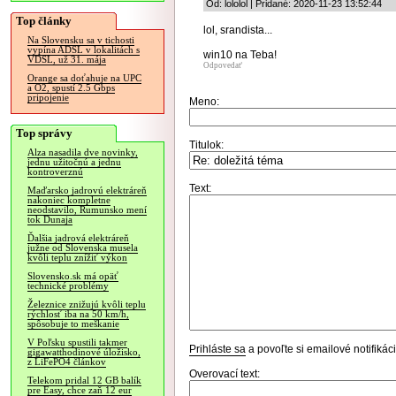
Od: lololol | Pridané: 2020-11-23 13:52:44
Top články
lol, srandista...
Na Slovensku sa v tichosti
vypína ADSL v lokalitách s
win10 na Teba!
VDSL, už 31. mája
Odpovedať
Orange sa doťahuje na UPC
a O2, spustí 2.5 Gbps
pripojenie
Meno:
Top správy
Titulok:
Alza nasadila dve novinky,
jednu užitočnú a jednu
kontroverznú
Text:
Maďarsko jadrovú elektráreň
nakoniec kompletne
neodstavilo, Rumunsko mení
tok Dunaja
Ďalšia jadrová elektráreň
južne od Slovenska musela
kvôli teplu znížiť výkon
Slovensko.sk má opäť
technické problémy
Železnice znižujú kvôli teplu
rýchlosť iba na 50 km/h,
spôsobuje to meškanie
V Poľsku spustili takmer
Prihláste sa
a povoľte si emailové notifiká
gigawatthodinové úložisko,
z LiFePO4 článkov
Overovací text:
Telekom pridal 12 GB balík
pre Easy, chce zaň 12 eur