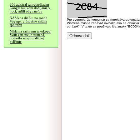
Súd zakázal samojazdiacim
Google taxíkom dobíjanie v
noci, rušili obyvateľov
NASA na diaľku na sonde
Pre overenie, že komentár sa nepridáva automatizov
Voyager 2 úspešne znížila
Písmená musíte zadávať rovnako ako na obrázku veľk
spotrebu
obrázok". V texte sa používajú iba znaky "BC
Misia na záchranu teleskopu
Swift ešte nie je stratená,
podarilo sa spomaliť jej
otáčanie