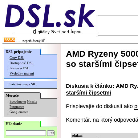
neprihlásený
AMD Ryzeny 5000
DSL pripojenie
Ceny DSL
so staršími čipse
Dostupnosť DSL
Fórum o DSL
Výsledky meraní
Satelitná mapa SR
Diskusia k článku:
AMD Ryz
staršími čipsetmi
Merače
Speedmeter
Merania
Prispievajte do diskusií ako
p
Pingmeter
Googlemeter
Komentár, na ktorý odpovedá
Hľadanie
plukas