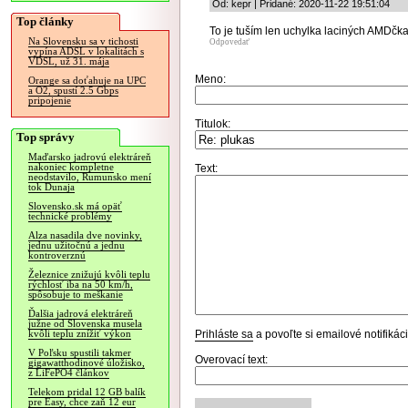
Od: kepr | Pridané: 2020-11-22 19:51:04
Top články
To je tuším len uchylka laciných AMDčka
Na Slovensku sa v tichosti
Odpovedať
vypína ADSL v lokalitách s
VDSL, už 31. mája
Meno:
Orange sa doťahuje na UPC
a O2, spustí 2.5 Gbps
pripojenie
Titulok:
Top správy
Maďarsko jadrovú elektráreň
nakoniec kompletne
Text:
neodstavilo, Rumunsko mení
tok Dunaja
Slovensko.sk má opäť
technické problémy
Alza nasadila dve novinky,
jednu užitočnú a jednu
kontroverznú
Železnice znižujú kvôli teplu
rýchlosť iba na 50 km/h,
spôsobuje to meškanie
Ďalšia jadrová elektráreň
južne od Slovenska musela
Prihláste sa
a povoľte si emailové notifiká
kvôli teplu znížiť výkon
V Poľsku spustili takmer
Overovací text:
gigawatthodinové úložisko,
z LiFePO4 článkov
Telekom pridal 12 GB balík
pre Easy, chce zaň 12 eur