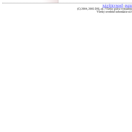
NÁVŠTEVNOSŤ
|
INZE
(C) 2004, 2005 DSL.sk | Všetky práva vyhradené
Všetky uvedené informácie sú b