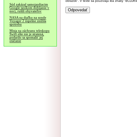
obrázok". V texte sa používajú iba znaky "BC
Súd zakázal samojazdiacim
Google taxíkom dobíjanie v
noci, rušili obyvateľov
NASA na diaľku na sonde
Voyager 2 úspešne znížila
spotrebu
Misia na záchranu teleskopu
Swift ešte nie je stratená,
podarilo sa spomaliť jej
otáčanie