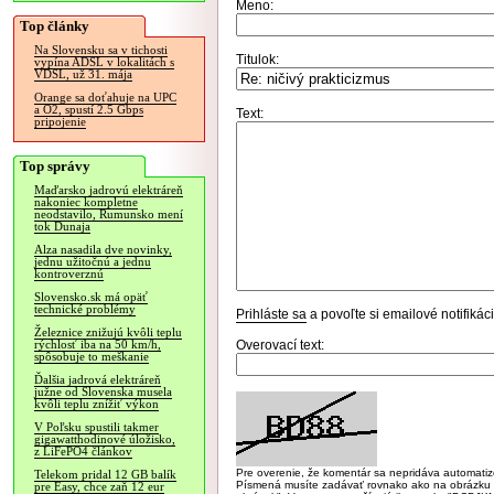
Meno:
Top články
Na Slovensku sa v tichosti
Titulok:
vypína ADSL v lokalitách s
VDSL, už 31. mája
Orange sa doťahuje na UPC
a O2, spustí 2.5 Gbps
Text:
pripojenie
Top správy
Maďarsko jadrovú elektráreň
nakoniec kompletne
neodstavilo, Rumunsko mení
tok Dunaja
Alza nasadila dve novinky,
jednu užitočnú a jednu
kontroverznú
Slovensko.sk má opäť
technické problémy
Prihláste sa
a povoľte si emailové notifiká
Železnice znižujú kvôli teplu
Overovací text:
rýchlosť iba na 50 km/h,
spôsobuje to meškanie
Ďalšia jadrová elektráreň
južne od Slovenska musela
kvôli teplu znížiť výkon
V Poľsku spustili takmer
gigawatthodinové úložisko,
z LiFePO4 článkov
Pre overenie, že komentár sa nepridáva automatizov
Telekom pridal 12 GB balík
Písmená musíte zadávať rovnako ako na obrázku veľk
pre Easy, chce zaň 12 eur