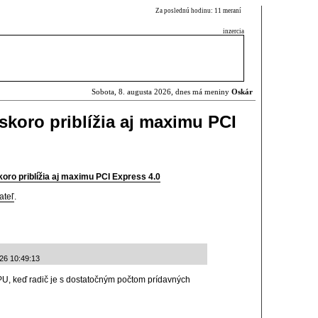
Za poslednú hodinu: 11 meraní
inzercia
Sobota, 8. augusta 2026, dnes má meniny
Oskár
skoro priblížia aj maximu PCI
oro priblížia aj maximu PCI Express 4.0
ateľ
.
-26 10:49:13
PU, keď radič je s dostatočným počtom prídavných