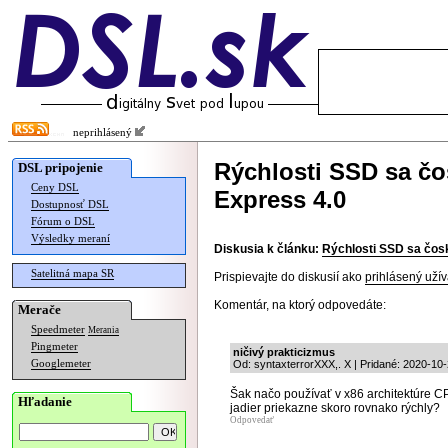
neprihlásený
Rýchlosti SSD sa čo
DSL pripojenie
Ceny DSL
Express 4.0
Dostupnosť DSL
Fórum o DSL
Výsledky meraní
Diskusia k článku:
Rýchlosti SSD sa čosk
Satelitná mapa SR
Prispievajte do diskusií ako
prihlásený užív
Komentár, na ktorý odpovedáte:
Merače
Speedmeter
Merania
Pingmeter
ničivý prakticizmus
Googlemeter
Od: syntaxterrorXXX,. X | Pridané: 2020-10
Šak načo používať v x86 architektúre C
Hľadanie
jadier priekazne skoro rovnako rýchly?
Odpovedať