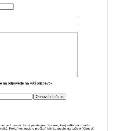
cie na odpovede na Váš príspevok.
anými prostriedkami, prosím prepíšte text, ktorý vidíte na obrázku.
é. Pokiaľ text neviete prečítať, kliknite prosím na tlačidlo "Obnoviť